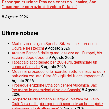
Prosegue eruzione Etna con cenere vulcanica, Sac
“sospese le operazioni di volo a Catania”
8 Agosto 2026
Ultime notizie
Martin vince la gara Sprint a Silverstone, preceduti
Ogura e Bezzecchi
9 Agosto 2026
Argento Barnabà dalle grandi altezze agli Europei, bis
azzurro dopo Cosetti
9 Agosto 2026
Tabaccaio accoltellato per 200 euro, denunciato un
uomo a Canicattì
8 Agosto 2026
Messina, proseguono le ricerche sotto le macerie della
palazzina crollata. Oltre 30 vigili del fuoco impegnati
8
Agosto 2026
Prosegue eruzione Etna con cenere vulcanica, Sac
“sospese le operazioni di volo a Catania”
8 Agosto
2026
Scoperto relitto romano al largo di Mazara del Vallo,
Giuli: “Una delle più importanti scoperte archeologiche
subacquee degli ultimi anni”
8 Agosto 2026