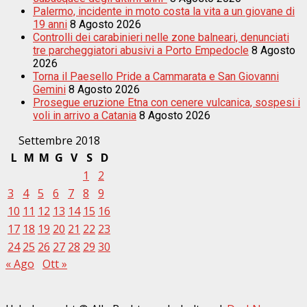
Palermo, incidente in moto costa la vita a un giovane di
19 anni
8 Agosto 2026
Controlli dei carabinieri nelle zone balneari, denunciati
tre parcheggiatori abusivi a Porto Empedocle
8 Agosto
2026
Torna il Paesello Pride a Cammarata e San Giovanni
Gemini
8 Agosto 2026
Prosegue eruzione Etna con cenere vulcanica, sospesi i
voli in arrivo a Catania
8 Agosto 2026
Settembre 2018
L
M
M
G
V
S
D
1
2
3
4
5
6
7
8
9
10
11
12
13
14
15
16
17
18
19
20
21
22
23
24
25
26
27
28
29
30
« Ago
Ott »