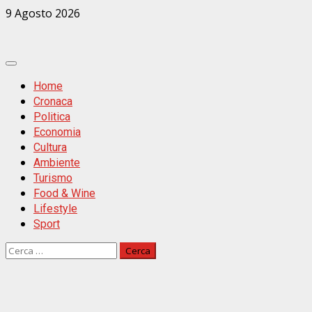
Zum
9 Agosto 2026
Inhalt
springen
Primäres
Menü
Home
Cronaca
Politica
Economia
Cultura
Ambiente
Turismo
Food & Wine
Lifestyle
Sport
Ricerca
per: