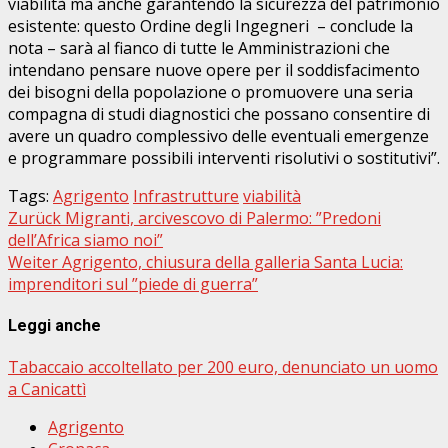
viabilità ma anche garantendo la sicurezza del patrimonio
esistente: questo Ordine degli Ingegneri – conclude la
nota – sarà al fianco di tutte le Amministrazioni che
intendano pensare nuove opere per il soddisfacimento
dei bisogni della popolazione o promuovere una seria
compagna di studi diagnostici che possano consentire di
avere un quadro complessivo delle eventuali emergenze
e programmare possibili interventi risolutivi o sostitutivi”.
Tags:
Agrigento
Infrastrutture
viabilità
Beitragsnavigation
Zurück
Migranti, arcivescovo di Palermo: ”Predoni
dell’Africa siamo noi”
Weiter
Agrigento, chiusura della galleria Santa Lucia:
imprenditori sul ”piede di guerra”
Leggi anche
Tabaccaio accoltellato per 200 euro, denunciato un uomo
a Canicattì
Agrigento