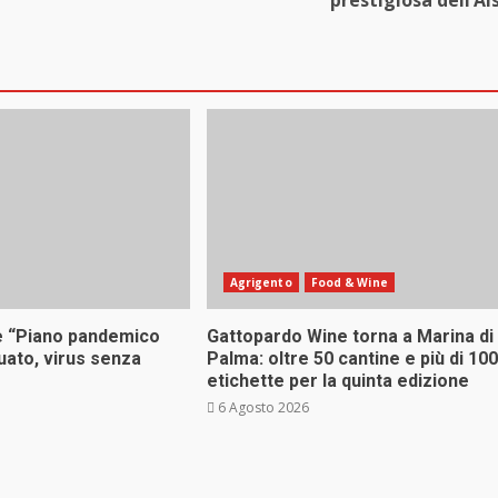
prestigiosa dell’Ai
Agrigento
Food & Wine
e “Piano pandemico
Gattopardo Wine torna a Marina di
uato, virus senza
Palma: oltre 50 cantine e più di 100
etichette per la quinta edizione
6 Agosto 2026