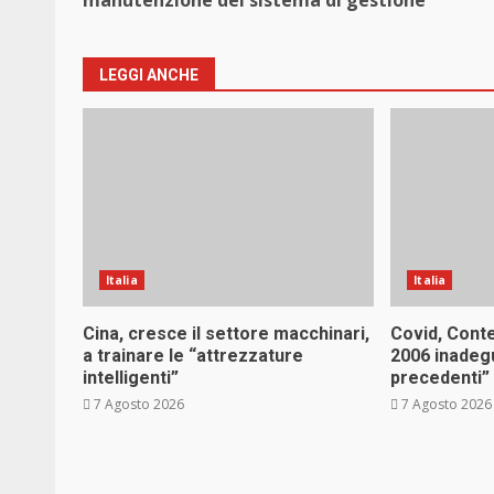
manutenzione del sistema di gestione
LEGGI ANCHE
Italia
Italia
Cina, cresce il settore macchinari,
Covid, Cont
a trainare le “attrezzature
2006 inadeg
intelligenti”
precedenti”
7 Agosto 2026
7 Agosto 2026