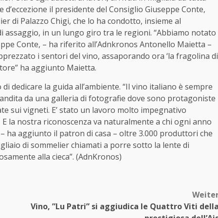
te d’eccezione il presidente del Consiglio Giuseppe Conte,
 di Palazzo Chigi, che lo ha condotto, insieme al
di assaggio, in un lungo giro tra le regioni. “Abbiamo notato
pe Conte, – ha riferito all’Adnkronos Antonello Maietta –
apprezzato i sentori del vino, assaporando ora ‘la fragolina di
tore” ha aggiunto Maietta.
i dedicare la guida all’ambiente. “Il vino italiano è sempre
scandita da una galleria di fotografie dove sono protagoniste
ate sui vigneti. E’ stato un lavoro molto impegnativo
. E la nostra riconoscenza va naturalmente a chi ogni anno
– ha aggiunto il patron di casa – oltre 3.000 produttori che
gliaio di sommelier chiamati a porre sotto la lente di
orosamente alla cieca”. (AdnKronos)
Weite
Vino, ”Lu Patri” si aggiudica le Quattro Viti dell