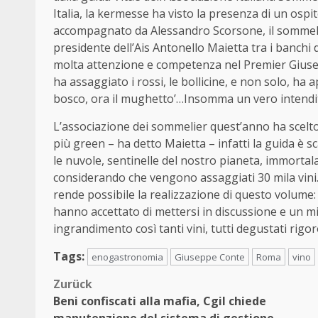
Italia, la kermesse ha visto la presenza di un ospi
accompagnato da Alessandro Scorsone, il sommelier
presidente dell’Ais Antonello Maietta tra i banchi 
molta attenzione e competenza nel Premier Giusep
ha assaggiato i rossi, le bollicine, e non solo, ha 
bosco, ora il mughetto’…Insomma un vero intendi
L’associazione dei sommelier quest’anno ha scelto d
più green – ha detto Maietta – infatti la guida è 
le nuvole, sentinelle del nostro pianeta, immortal
considerando che vengono assaggiati 30 mila vini
rende possibile la realizzazione di questo volume: 
hanno accettato di mettersi in discussione e un mi
ingrandimento così tanti vini, tutti degustati rig
Tags:
enogastronomia
Giuseppe Conte
Roma
vino
Beitragsnavigation
Zurück
Beni confiscati alla mafia, Cgil chiede