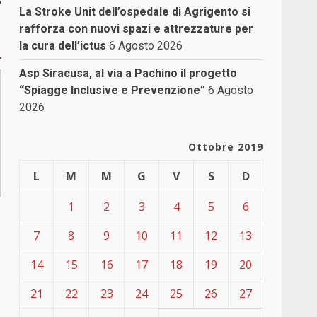
s
La Stroke Unit dell’ospedale di Agrigento si
rafforza con nuovi spazi e attrezzature per
la cura dell’ictus
6 Agosto 2026
Asp Siracusa, al via a Pachino il progetto
“Spiagge Inclusive e Prevenzione”
6 Agosto
2026
Ottobre 2019
L
M
M
G
V
S
D
1
2
3
4
5
6
7
8
9
10
11
12
13
14
15
16
17
18
19
20
21
22
23
24
25
26
27