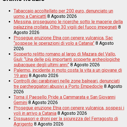
Tabaccaio accoltellato per 200 euro, denunciato un
uomo a Canicattì
8 Agosto 2026
Messina, proseguono le ricerche sotto le macerie della
palazzina crollata. Oltre 30 vigili del fuoco impegnati
8
Agosto 2026
Prosegue eruzione Etna con cenere vulcanica, Sac
“sospese le operazioni di volo a Catania”
8 Agosto
2026
Scoperto relitto romano al largo di Mazara del Vallo,
Giuli: “Una delle più importanti scoperte archeologiche
subacquee degli ultimi anni”
8 Agosto 2026
Palermo, incidente in moto costa la vita a un giovane di
19 anni
8 Agosto 2026
Controlli dei carabinieri nelle zone balneari, denunciati
tre parcheggiatori abusivi a Porto Empedocle
8 Agosto
2026
Torna il Paesello Pride a Cammarata e San Giovanni
Gemini
8 Agosto 2026
Prosegue eruzione Etna con cenere vulcanica, sospesi i
voli in arrivo a Catania
8 Agosto 2026
Dissuasori e droni per la sicurezza del Ferragosto di
Agrigento
8 Agosto 2026