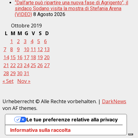
“Dall’arte può ripartire una nuova fase di Agrigento”, il
sindaco Sodano visita la mostra di Stefania Arena
(VIDEO)
8 Agosto 2026
Ottobre 2019
L
M
M
G
V
S
D
1
2
3
4
5
6
7
8
9
10
11
12
13
14
15
16
17
18
19
20
21
22
23
24
25
26
27
28
29
30
31
« Set
Nov »
Urheberrecht © Alle Rechte vorbehalten.
|
DarkNews
von AF themes.
Le tue preferenze relative alla privacy
Informativa sulla raccolta