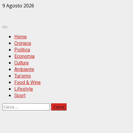
Zum
9 Agosto 2026
Inhalt
springen
Primäres
Menü
Home
Cronaca
Politica
Economia
Cultura
Ambiente
Turismo
Food & Wine
Lifestyle
Sport
Ricerca
per: