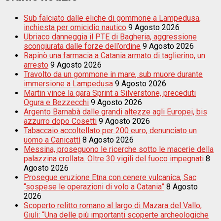
Sub falciato dalle eliche di gommone a Lampedusa,
inchiesta per omicidio nautico
9 Agosto 2026
Ubriaco danneggia il PTE di Bagheria, aggressione
scongiurata dalle forze dell’ordine
9 Agosto 2026
Rapinò una farmacia a Catania armato di taglierino, un
arresto
9 Agosto 2026
Travolto da un gommone in mare, sub muore durante
immersione a Lampedusa
9 Agosto 2026
Martin vince la gara Sprint a Silverstone, preceduti
Ogura e Bezzecchi
9 Agosto 2026
Argento Barnabà dalle grandi altezze agli Europei, bis
azzurro dopo Cosetti
9 Agosto 2026
Tabaccaio accoltellato per 200 euro, denunciato un
uomo a Canicattì
8 Agosto 2026
Messina, proseguono le ricerche sotto le macerie della
palazzina crollata. Oltre 30 vigili del fuoco impegnati
8
Agosto 2026
Prosegue eruzione Etna con cenere vulcanica, Sac
“sospese le operazioni di volo a Catania”
8 Agosto
2026
Scoperto relitto romano al largo di Mazara del Vallo,
Giuli: “Una delle più importanti scoperte archeologiche