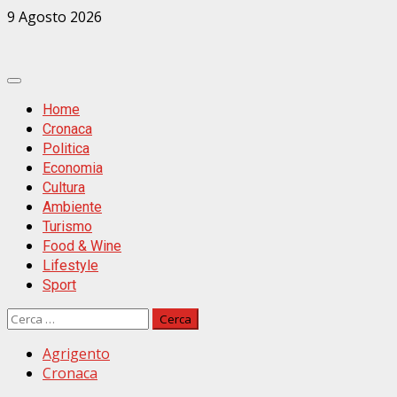
Zum
9 Agosto 2026
Inhalt
springen
Primäres
Menü
Home
Cronaca
Politica
Economia
Cultura
Ambiente
Turismo
Food & Wine
Lifestyle
Sport
Ricerca
per:
Agrigento
Cronaca