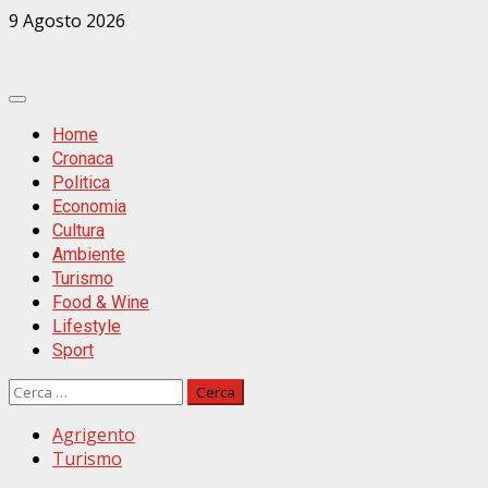
Zum
9 Agosto 2026
Inhalt
springen
Primäres
Menü
Home
Cronaca
Politica
Economia
Cultura
Ambiente
Turismo
Food & Wine
Lifestyle
Sport
Ricerca
per:
Agrigento
Turismo