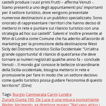
castelli produce i suoi primi frutti – afferma Venuti -.
Siamo presenti a uno degli appuntamenti piu’ importanti
per il settore turistico, dove vengono presentate
numerose destinazioni a un pubblico specializzato. Sono
onorato di rappresentare i territori che hanno deciso di
mettersi in rete e puntare sul rilancio turistico con una
strategia ad hoc sui castelli”. Salemi e’ inoltre presente al
Wtm di Londra come Comune che ha aderito all’accordo di
marketing per la promozione della destinazione West
Sicily del Distretto turistico Sicilia Occidentale: “Un’altra
grande opportunita’ di rilancio di quest’area che deve
tornare ai numeri registrati qualche anno fa – conclude
Venuti -. Il mondo gia’ conosce le bellezze straordinarie
della Sicilia occidentale, bisogna mettersi in rete e
promuoverle per fare in modo che un settore decisivo
come quello turistico possa guidare l’economia di questo
territorio”. (Dire)
Tags:
Burgio
Cammarata
Carini
Londra
Beitragsnavigation
Zurück
Quota 100, De Luca: è una misura sconcertante
Weiter
Agrigento, ex direttore museo: ”Nel vaso attico i