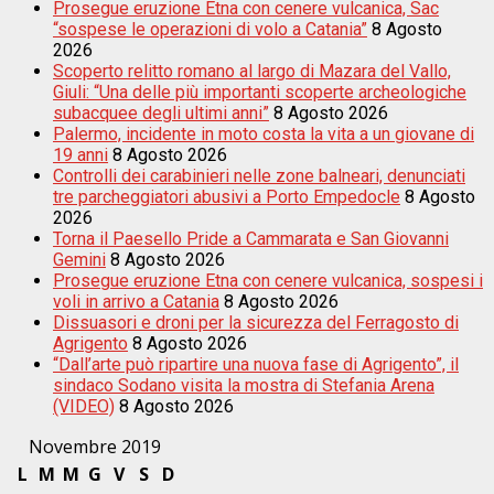
Prosegue eruzione Etna con cenere vulcanica, Sac
“sospese le operazioni di volo a Catania”
8 Agosto
2026
Scoperto relitto romano al largo di Mazara del Vallo,
Giuli: “Una delle più importanti scoperte archeologiche
subacquee degli ultimi anni”
8 Agosto 2026
Palermo, incidente in moto costa la vita a un giovane di
19 anni
8 Agosto 2026
Controlli dei carabinieri nelle zone balneari, denunciati
tre parcheggiatori abusivi a Porto Empedocle
8 Agosto
2026
Torna il Paesello Pride a Cammarata e San Giovanni
Gemini
8 Agosto 2026
Prosegue eruzione Etna con cenere vulcanica, sospesi i
voli in arrivo a Catania
8 Agosto 2026
Dissuasori e droni per la sicurezza del Ferragosto di
Agrigento
8 Agosto 2026
“Dall’arte può ripartire una nuova fase di Agrigento”, il
sindaco Sodano visita la mostra di Stefania Arena
(VIDEO)
8 Agosto 2026
Novembre 2019
L
M
M
G
V
S
D