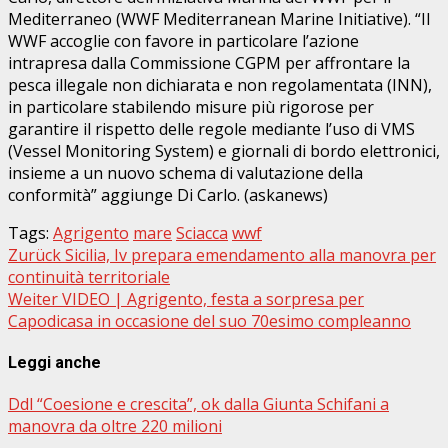
Mediterraneo (WWF Mediterranean Marine Initiative). “Il
WWF accoglie con favore in particolare l’azione
intrapresa dalla Commissione CGPM per affrontare la
pesca illegale non dichiarata e non regolamentata (INN),
in particolare stabilendo misure più rigorose per
garantire il rispetto delle regole mediante l’uso di VMS
(Vessel Monitoring System) e giornali di bordo elettronici,
insieme a un nuovo schema di valutazione della
conformità” aggiunge Di Carlo. (askanews)
Tags:
Agrigento
mare
Sciacca
wwf
Beitragsnavigation
Zurück
Sicilia, Iv prepara emendamento alla manovra per
continuità territoriale
Weiter
VIDEO | Agrigento, festa a sorpresa per
Capodicasa in occasione del suo 70esimo compleanno
Leggi anche
Ddl “Coesione e crescita”, ok dalla Giunta Schifani a
manovra da oltre 220 milioni