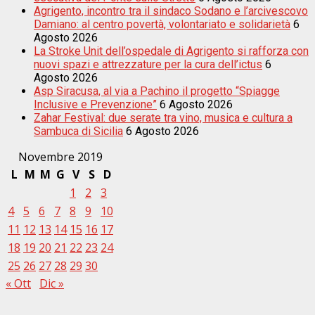
Agrigento, incontro tra il sindaco Sodano e l’arcivescovo
Damiano: al centro povertà, volontariato e solidarietà
6
Agosto 2026
La Stroke Unit dell’ospedale di Agrigento si rafforza con
nuovi spazi e attrezzature per la cura dell’ictus
6
Agosto 2026
Asp Siracusa, al via a Pachino il progetto “Spiagge
Inclusive e Prevenzione”
6 Agosto 2026
Zahar Festival: due serate tra vino, musica e cultura a
Sambuca di Sicilia
6 Agosto 2026
Novembre 2019
L
M
M
G
V
S
D
1
2
3
4
5
6
7
8
9
10
11
12
13
14
15
16
17
18
19
20
21
22
23
24
25
26
27
28
29
30
« Ott
Dic »