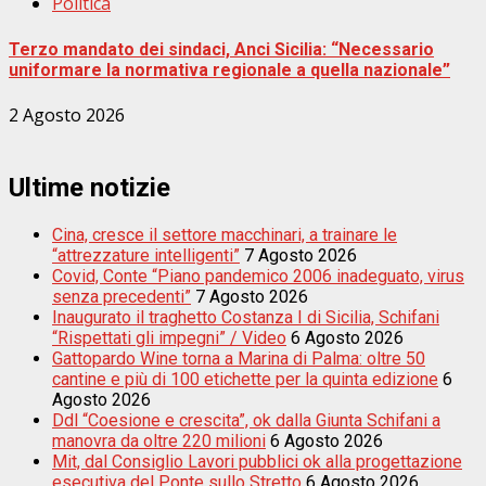
Politica
Terzo mandato dei sindaci, Anci Sicilia: “Necessario
uniformare la normativa regionale a quella nazionale”
2 Agosto 2026
Ultime notizie
Cina, cresce il settore macchinari, a trainare le
“attrezzature intelligenti”
7 Agosto 2026
Covid, Conte “Piano pandemico 2006 inadeguato, virus
senza precedenti”
7 Agosto 2026
Inaugurato il traghetto Costanza I di Sicilia, Schifani
“Rispettati gli impegni” / Video
6 Agosto 2026
Gattopardo Wine torna a Marina di Palma: oltre 50
cantine e più di 100 etichette per la quinta edizione
6
Agosto 2026
Ddl “Coesione e crescita”, ok dalla Giunta Schifani a
manovra da oltre 220 milioni
6 Agosto 2026
Mit, dal Consiglio Lavori pubblici ok alla progettazione
esecutiva del Ponte sullo Stretto
6 Agosto 2026