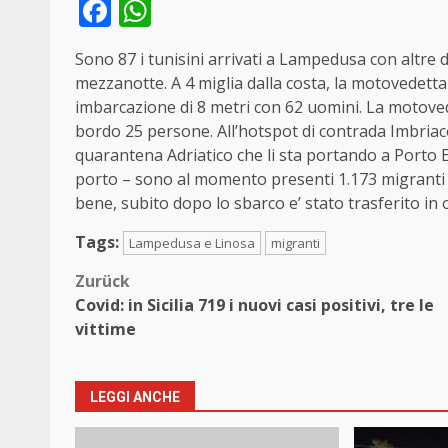
Facebook
WhatsApp
Sono 87 i tunisini arrivati a Lampedusa con altre 
mezzanotte. A 4 miglia dalla costa, la motovedetta
imbarcazione di 8 metri con 62 uomini. La motove
bordo 25 persone. All’hotspot di contrada Imbriaco
quarantena Adriatico che li sta portando a Porto 
porto – sono al momento presenti 1.173 migranti 
bene, subito dopo lo sbarco e’ stato trasferito in
Tags:
Lampedusa e Linosa
migranti
Beitragsnavigation
Zurück
Covid: in Sicilia 719 i nuovi casi positivi, tre le
vittime
LEGGI ANCHE