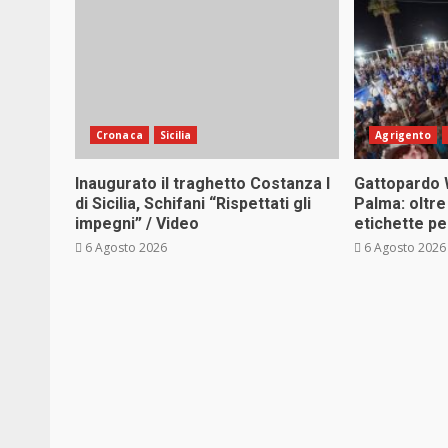
Cronaca
Sicilia
Agrigento
Inaugurato il traghetto Costanza I
Gattopardo 
di Sicilia, Schifani “Rispettati gli
Palma: oltre
impegni” / Video
etichette pe
6 Agosto 2026
6 Agosto 2026