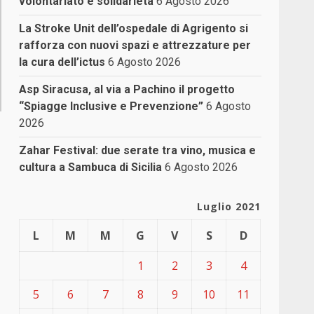
volontariato e solidarietà
6 Agosto 2026
La Stroke Unit dell’ospedale di Agrigento si
rafforza con nuovi spazi e attrezzature per
la cura dell’ictus
6 Agosto 2026
Asp Siracusa, al via a Pachino il progetto
“Spiagge Inclusive e Prevenzione”
6 Agosto
2026
Zahar Festival: due serate tra vino, musica e
cultura a Sambuca di Sicilia
6 Agosto 2026
Luglio 2021
L
M
M
G
V
S
D
1
2
3
4
5
6
7
8
9
10
11