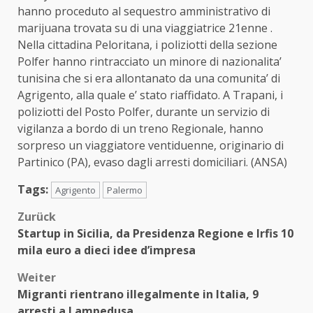
hanno proceduto al sequestro amministrativo di
marijuana trovata su di una viaggiatrice 21enne .
Nella cittadina Peloritana, i poliziotti della sezione
Polfer hanno rintracciato un minore di nazionalita’
tunisina che si era allontanato da una comunita’ di
Agrigento, alla quale e’ stato riaffidato. A Trapani, i
poliziotti del Posto Polfer, durante un servizio di
vigilanza a bordo di un treno Regionale, hanno
sorpreso un viaggiatore ventiduenne, originario di
Partinico (PA), evaso dagli arresti domiciliari. (ANSA)
Tags:
Agrigento
Palermo
Beitragsnavigation
Zurück
Startup in Sicilia, da Presidenza Regione e Irfis 10
mila euro a dieci idee d’impresa
Weiter
Migranti rientrano illegalmente in Italia, 9
arresti a Lampedusa