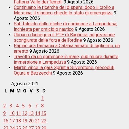
Fattoria Valle dei Templi
9 Agosto 2026
Continuano le ricerche dei dispersi dopo il crollo a
Messina, il sindaco chiede lo stato di emergenza
9
Agosto 2026
Sub falciato dalle eliche di gommone a Lampedusa,
inchiesta per omicidio nautico
9 Agosto 2026
Ubriaco danneggia il PTE di Bagheria, aggressione
scongiurata dalle forze dell’ordine
9 Agosto 2026
Rapinò una farmacia a Catania armato di taglierino, un
arresto
9 Agosto 2026
Travolto da un gommone in mare, sub muore durante
immersione a Lampedusa
9 Agosto 2026
Martin vince la gara Sprint a Silverstone, preceduti
Ogura e Bezzecchi
9 Agosto 2026
Agosto 2021
L
M
M
G
V
S
D
1
2
3
4
5
6
7
8
9
10
11
12
13
14
15
16
17
18
19
20
21
22
23
24
25
26
27
28
29