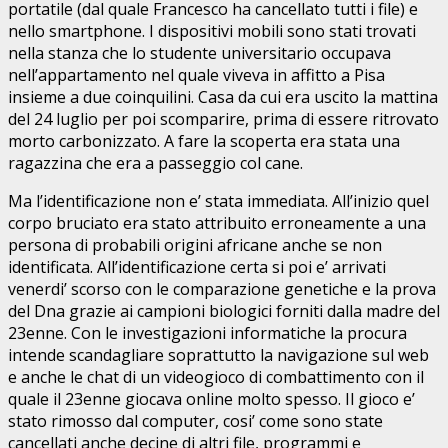
portatile (dal quale Francesco ha cancellato tutti i file) e
nello smartphone. I dispositivi mobili sono stati trovati
nella stanza che lo studente universitario occupava
nell’appartamento nel quale viveva in affitto a Pisa
insieme a due coinquilini. Casa da cui era uscito la mattina
del 24 luglio per poi scomparire, prima di essere ritrovato
morto carbonizzato. A fare la scoperta era stata una
ragazzina che era a passeggio col cane.
Ma l’identificazione non e’ stata immediata. All’inizio quel
corpo bruciato era stato attribuito erroneamente a una
persona di probabili origini africane anche se non
identificata. All’identificazione certa si poi e’ arrivati
venerdi’ scorso con le comparazione genetiche e la prova
del Dna grazie ai campioni biologici forniti dalla madre del
23enne. Con le investigazioni informatiche la procura
intende scandagliare soprattutto la navigazione sul web
e anche le chat di un videogioco di combattimento con il
quale il 23enne giocava online molto spesso. Il gioco e’
stato rimosso dal computer, cosi’ come sono state
cancellati anche decine di altri file, programmi e