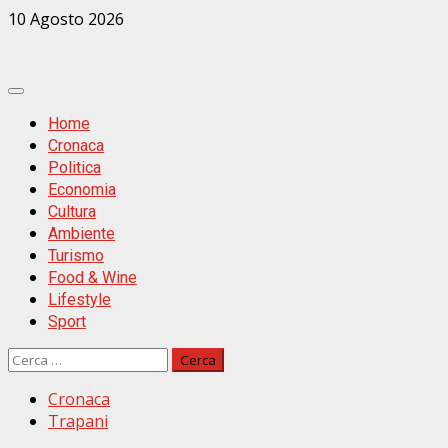
Zum
10 Agosto 2026
Inhalt
springen
Primäres
Menü
Home
Cronaca
Politica
Economia
Cultura
Ambiente
Turismo
Food & Wine
Lifestyle
Sport
Ricerca
per:
Cronaca
Trapani