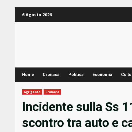
Zum
6 Agosto 2026
Inhalt
springen
Home
Cronaca
Politica
Economia
Cultu
Agrigento
Cronaca
Incidente sulla Ss 11
scontro tra auto e 