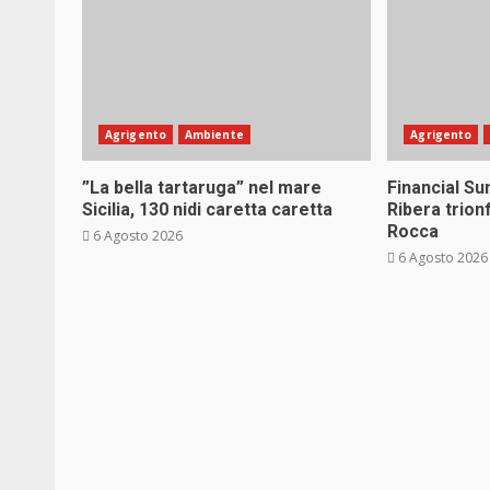
Agrigento
Ambiente
Agrigento
”La bella tartaruga” nel mare
Financial S
Sicilia, 130 nidi caretta caretta
Ribera trion
Rocca
6 Agosto 2026
6 Agosto 2026