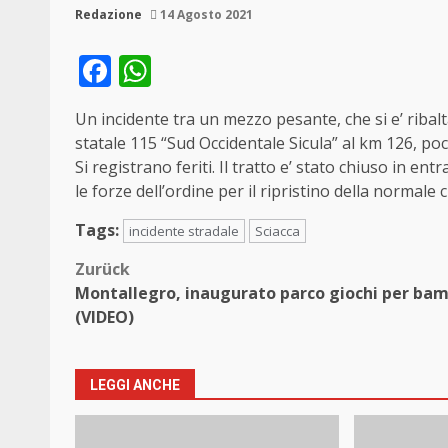
Redazione
14 Agosto 2021
Facebook
WhatsApp
Un incidente tra un mezzo pesante, che si e’ ribalta
statale 115 “Sud Occidentale Sicula” al km 126, poc
Si registrano feriti. Il tratto e’ stato chiuso in e
le forze dell’ordine per il ripristino della normale
Tags:
incidente stradale
Sciacca
Beitragsnavigation
Zurück
Montallegro, inaugurato parco giochi per bam
(VIDEO)
LEGGI ANCHE