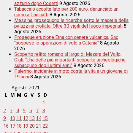
azzurro dopo Cosetti
9 Agosto 2026
Tabaccaio accoltellato per 200 euro, denunciato un
uomo a Canicattì
8 Agosto 2026
Messina, proseguono le ricerche sotto le macerie della
palazzina crollata. Oltre 30 vigili del fuoco impegnati
8
Agosto 2026
Prosegue eruzione Etna con cenere vulcanica, Sac
“sospese le operazioni di volo a Catania”
8 Agosto
2026
Scoperto relitto romano al largo di Mazara del Vallo,
Giuli: “Una delle più importanti scoperte archeologiche
subacquee degli ultimi anni”
8 Agosto 2026
Palermo, incidente in moto costa la vita a un giovane di
19 anni
8 Agosto 2026
Agosto 2021
L
M
M
G
V
S
D
1
2
3
4
5
6
7
8
9
10
11
12
13
14
15
16
17
18
19
20
21
22