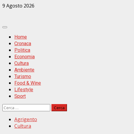
Zum
9 Agosto 2026
Inhalt
springen
Primäres
Menü
Home
Cronaca
Politica
Economia
Cultura
Ambiente
Turismo
Food & Wine
Lifestyle
Sport
Ricerca
per:
Agrigento
Cultura