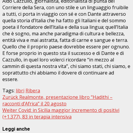
Aldo Cazzullo, giornalista, editorialista di punta del
Corriere della Sera, con uno stile e un linguaggio fruibile
a tutti, ci porta in viaggio con sé e con Dante attraverso
quella storia d’Italia che ha fatto gli Italiani e del sommo
poeta il fondatore dell’Italia e della sua lingua; quell’Italia
che è sogno, ma anche paradigma di cultura e bellezza,
entità viva e mai astratta, fatta di carne e sangue e terra.
Quello che il proprio paese dovrebbe essere per ognuno.
E forse proprio in questo sta il successo e di Dante e di
Cazzullo, in quel loro volerci ricordare “in mezzo al
cammin di questa nostra vita”, chi siamo stati, chi siamo, e
soprattutto chi abbiamo il dovere di continuare ad
essere.
Tags:
libri
Ribera
Beitragsnavigation
Zurück
Realmonte, presentazione libro “Hadithi –
racconti d’Africa” il 20 agosto
Weiter
Covid: in Sicilia maggior incremento di positivi
(+1.377), 83 in terapia intensiva
Leggi anche