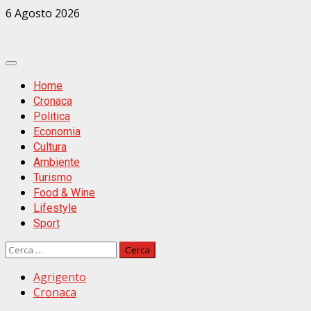
Zum
6 Agosto 2026
Inhalt
springen
Primäres
Menü
Home
Cronaca
Politica
Economia
Cultura
Ambiente
Turismo
Food & Wine
Lifestyle
Sport
Ricerca
per:
Agrigento
Cronaca