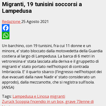
Migranti, 19 tunisini soccorsi a
Lampedusa
Redazione
25 Agosto 2021
Facebook
WhatsApp
Un barchino, con 19 tunisini, fra cui 11 donne e un
minore, e’ stato bloccato dalla motovedetta della Guardia
costiera al largo di Lampedusa. La barca di 6 metri in
vetroresina e’ stata lasciata alla deriva e il gruppetto di
migranti e’ stato portato nell’hotspot di contrada
Imbriacola. E’ il quarto sbarco (l’ingresso nell’hotspot dei
due evacuati dalla nave Nadir e’ stato considerato un
approdo), dalla mezzanotte, che si registra sull’isola.
(ANSA)
Tags:
Lampedusa e Linosa
migranti
Beitragsnavigation
Zurück
Scoppia l’ncendio in un box, grave 73enne di