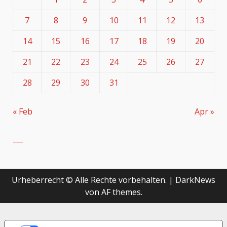
7
8
9
10
11
12
13
14
15
16
17
18
19
20
21
22
23
24
25
26
27
28
29
30
31
« Feb
Apr »
Urheberrecht © Alle Rechte vorbehalten.
|
DarkNews
von AF themes.
LE TUE PREFERENZE RELATIVE ALLA