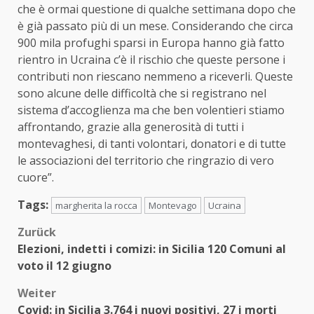
che è ormai questione di qualche settimana dopo che
è già passato più di un mese. Considerando che circa
900 mila profughi sparsi in Europa hanno già fatto
rientro in Ucraina c’è il rischio che queste persone i
contributi non riescano nemmeno a riceverli. Queste
sono alcune delle difficoltà che si registrano nel
sistema d’accoglienza ma che ben volentieri stiamo
affrontando, grazie alla generosità di tutti i
montevaghesi, di tanti volontari, donatori e di tutte
le associazioni del territorio che ringrazio di vero
cuore”.
Tags:
margherita la rocca
Montevago
Ucraina
Beitragsnavigation
Zurück
Elezioni, indetti i comizi: in Sicilia 120 Comuni al
voto il 12 giugno
Weiter
Covid: in Sicilia 3.764 i nuovi positivi, 27 i morti