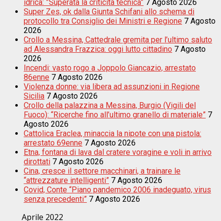
idrica: ”Superata la criticità tecnica”
7 Agosto 2026
Super Zes, ok dalla Giunta Schifani allo schema di
protocollo tra Consiglio dei Ministri e Regione
7 Agosto
2026
Crollo a Messina, Cattedrale gremita per l’ultimo saluto
ad Alessandra Frazzica: oggi lutto cittadino
7 Agosto
2026
Incendi: vasto rogo a Joppolo Giancazio, arrestato
86enne
7 Agosto 2026
Violenza donne: via libera ad assunzioni in Regione
Sicilia
7 Agosto 2026
Crollo della palazzina a Messina, Burgio (Vigili del
Fuoco): “Ricerche fino all’ultimo granello di materiale”
7
Agosto 2026
Cattolica Eraclea, minaccia la nipote con una pistola:
arrestato 69enne
7 Agosto 2026
Etna, fontana di lava dal cratere voragine e voli in arrivo
dirottati
7 Agosto 2026
Cina, cresce il settore macchinari, a trainare le
“attrezzature intelligenti”
7 Agosto 2026
Covid, Conte “Piano pandemico 2006 inadeguato, virus
senza precedenti”
7 Agosto 2026
Aprile 2022