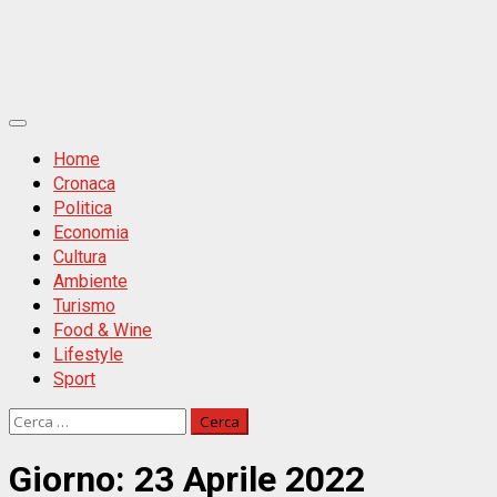
Primäres
Menü
Home
Cronaca
Politica
Economia
Cultura
Ambiente
Turismo
Food & Wine
Lifestyle
Sport
Ricerca
per:
Giorno:
23 Aprile 2022