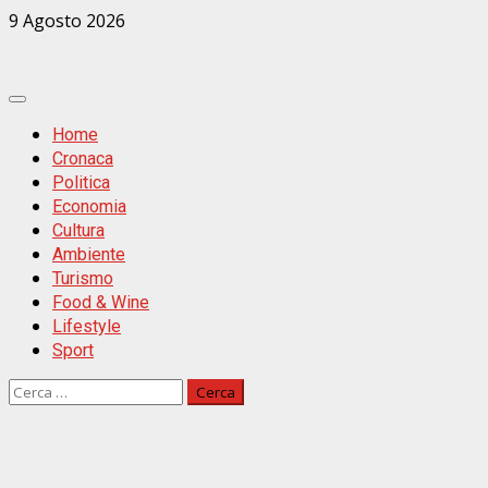
Zum
9 Agosto 2026
Inhalt
springen
Primäres
Menü
Home
Cronaca
Politica
Economia
Cultura
Ambiente
Turismo
Food & Wine
Lifestyle
Sport
Ricerca
per: