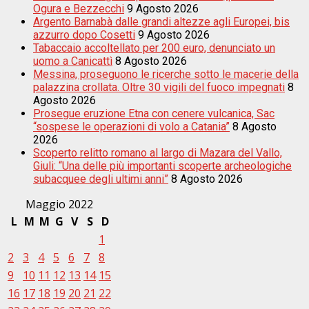
Ogura e Bezzecchi
9 Agosto 2026
Argento Barnabà dalle grandi altezze agli Europei, bis
azzurro dopo Cosetti
9 Agosto 2026
Tabaccaio accoltellato per 200 euro, denunciato un
uomo a Canicattì
8 Agosto 2026
Messina, proseguono le ricerche sotto le macerie della
palazzina crollata. Oltre 30 vigili del fuoco impegnati
8
Agosto 2026
Prosegue eruzione Etna con cenere vulcanica, Sac
“sospese le operazioni di volo a Catania”
8 Agosto
2026
Scoperto relitto romano al largo di Mazara del Vallo,
Giuli: “Una delle più importanti scoperte archeologiche
subacquee degli ultimi anni”
8 Agosto 2026
Maggio 2022
L
M
M
G
V
S
D
1
2
3
4
5
6
7
8
9
10
11
12
13
14
15
16
17
18
19
20
21
22