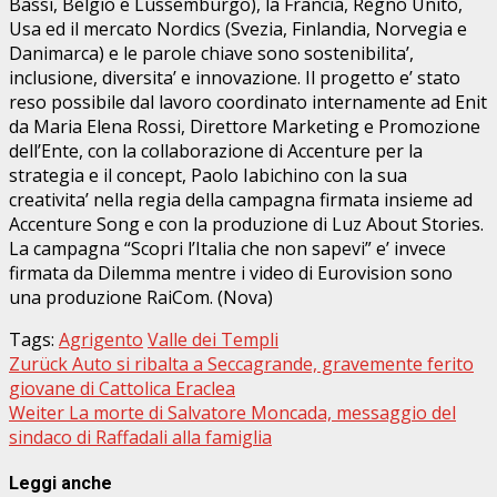
Bassi, Belgio e Lussemburgo), la Francia, Regno Unito,
Usa ed il mercato Nordics (Svezia, Finlandia, Norvegia e
Danimarca) e le parole chiave sono sostenibilita’,
inclusione, diversita’ e innovazione. Il progetto e’ stato
reso possibile dal lavoro coordinato internamente ad Enit
da Maria Elena Rossi, Direttore Marketing e Promozione
dell’Ente, con la collaborazione di Accenture per la
strategia e il concept, Paolo Iabichino con la sua
creativita’ nella regia della campagna firmata insieme ad
Accenture Song e con la produzione di Luz About Stories.
La campagna “Scopri l’Italia che non sapevi” e’ invece
firmata da Dilemma mentre i video di Eurovision sono
una produzione RaiCom. (Nova)
Tags:
Agrigento
Valle dei Templi
Beitragsnavigation
Zurück
Auto si ribalta a Seccagrande, gravemente ferito
giovane di Cattolica Eraclea
Weiter
La morte di Salvatore Moncada, messaggio del
sindaco di Raffadali alla famiglia
Leggi anche