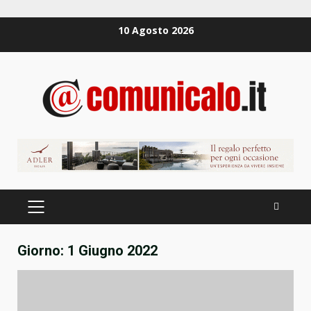
Zum
10 Agosto 2026
Inhalt
springen
PRIMÄRES
MENÜ
Giorno:
1 Giugno 2022