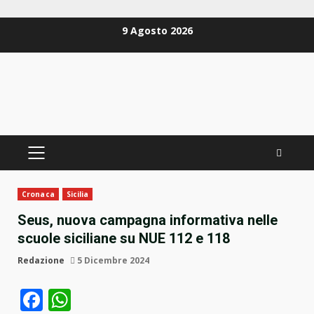
Zum
9 Agosto 2026
Inhalt
springen
PRIMÄRES
MENÜ
Cronaca
Sicilia
Seus, nuova campagna informativa nelle
scuole siciliane su NUE 112 e 118
Redazione
5 Dicembre 2024
Facebook
WhatsApp