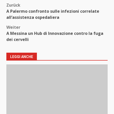
Beitragsnavigation
Zurück
A Palermo confronto sulle infezioni correlate
all’assistenza ospedaliera
Weiter
A Messina un Hub di Innovazione contro la fuga
dei cervelli
LEGGI ANCHE