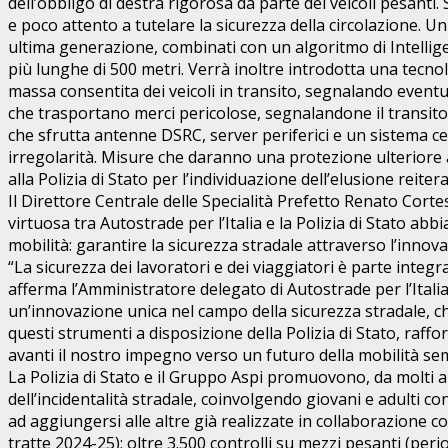
dell’obbligo di destra rigorosa da parte dei veicoli pesanti.
e poco attento a tutelare la sicurezza della circolazione. 
ultima generazione, combinati con un algoritmo di Intelligenza
più lunghe di 500 metri. Verrà inoltre introdotta una tecnolo
massa consentita dei veicoli in transito, segnalando eventua
che trasportano merci pericolose, segnalandone il transito lu
che sfrutta antenne DSRC, server periferici e un sistema cen
irregolarità. Misure che daranno una protezione ulteriore 
alla Polizia di Stato per l’individuazione dell’elusione reite
Il Direttore Centrale delle Specialità Prefetto Renato Cor
virtuosa tra Autostrade per l’Italia e la Polizia di Stato abb
mobilità: garantire la sicurezza stradale attraverso l’innov
“La sicurezza dei lavoratori e dei viaggiatori è parte integ
afferma l’Amministratore delegato di Autostrade per l’Itali
un’innovazione unica nel campo della sicurezza stradale, c
questi strumenti a disposizione della Polizia di Stato, raf
avanti il nostro impegno verso un futuro della mobilità sem
La Polizia di Stato e il Gruppo Aspi promuovono, da molti an
dell’incidentalità stradale, coinvolgendo giovani e adulti co
ad aggiungersi alle altre già realizzate in collaborazione co
tratte 2024-25); oltre 3.500 controlli su mezzi pesanti (perio