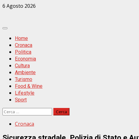
Zum
6 Agosto 2026
Inhalt
springen
Primäres
Menü
Home
Cronaca
Politica
Economia
Cultura
Ambiente
Turismo
Food & Wine
Lifestyle
Sport
Ricerca
per:
Cronaca
Sicurezza stradale, Polizia di Stato e 