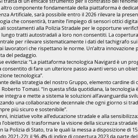
 Si tratta di un efficace strumento per il contrasto del fenome
Un altro componente fondamentale della piattaforma è dedicato
 Artificiale, sarà possibile entro il 2026 rilevare la presenza
gia che consentirà, tramite l’impiego di sensori ottici digital
li scostamenti alla Polizia Stradale per le opportune verifiche
ngo tratti autostradali a loro non consentiti. La copertura de
trale per rilevare sistematicamente i dati del tachigrafo sui 
ai lavoratori che rispettano le norme. Un’altra innovazione 
rata del pedaggio.
tese evidenzia: “La piattaforma tecnologica Navigard è un pr
ia consentito di fare un ulteriore passo avanti verso un obiett
azione tecnologica”.
rante della strategia del nostro Gruppo, elemento cardine di o
a Roberto Tomasi. “In questa sfida quotidiana, la tecnologia
he integra e mette a sistema le soluzioni all’avanguardia sv
forzando una collaborazione decennale che ogni giorno si tra
pre più sicuro e sostenibile”.
ni, iniziative volte all’educazione stradale e alla sensibiliz
n l’obiettivo di trasformare la visione della sicurezza strada
n la Polizia di Stato, tra le quali la messa a disposizione di
do 2021-22); il 96,4% di indice di copertura 2023 da parte dell