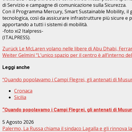
di Servizio e campagne di comunicazione sulla Sicurezza.
Con il Programma Mercury, Smart Sustainable Mobility, il g
tecnologica, così da assicurare infrastrutture più sicure e 
apportando a tutti i sistemi di mobilità.
-foto xi2 Italpress-
(ITALPRESS).
Beitragsnavigation
Zurück
Le McLaren volano nelle libere di Abu Dhabi, Ferrar
Weiter
Gelmini “L’unico spazio per il centro è all’interno de
Leggi anche
“Quando popolavamo i Campi Flegrei, gli antenati di Musu
Cronaca
Sicilia
“Quando popolavamo i Campi Flegrei, gli antenati di Musu
5 Agosto 2026
Palermo, La Russa chiama il sindaco Lagalla e gli rinnova l