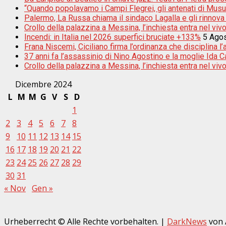
“Quando popolavamo i Campi Flegrei, gli antenati di Musu
Palermo, La Russa chiama il sindaco Lagalla e gli rinnova
Crollo della palazzina a Messina, l’inchiesta entra nel vivo:
Incendi: in Italia nel 2026 superfici bruciate +133%
5 Ago
Frana Niscemi, Ciciliano firma l’ordinanza che disciplina l
37 anni fa l’assassinio di Nino Agostino e la moglie Ida Cas
Crollo della palazzina a Messina, l’inchiesta entra nel vivo
Dicembre 2024
L
M
M
G
V
S
D
1
2
3
4
5
6
7
8
9
10
11
12
13
14
15
16
17
18
19
20
21
22
23
24
25
26
27
28
29
30
31
« Nov
Gen »
Urheberrecht © Alle Rechte vorbehalten.
|
DarkNews
von 