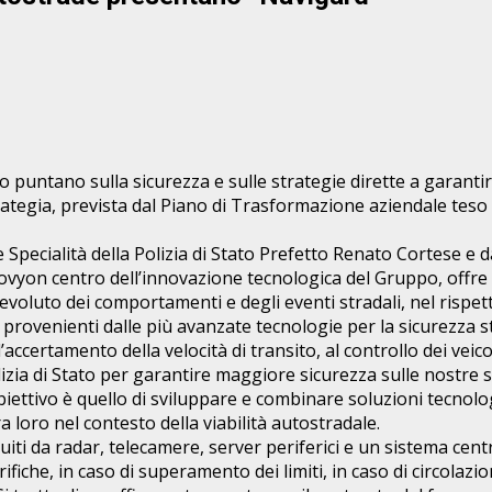
to puntano sulla sicurezza e sulle strategie dirette a garant
rategia, prevista dal Piano di Trasformazione aziendale teso
 Specialità della Polizia di Stato Prefetto Renato Cortese e d
yon centro dell’innovazione tecnologica del Gruppo, offre s
voluto dei comportamenti e degli eventi stradali, nel rispet
i provenienti dalle più avanzate tecnologie per la sicurezza s
ll’accertamento della velocità di transito, al controllo dei v
olizia di Stato per garantire maggiore sicurezza sulle nostre 
iettivo è quello di sviluppare e combinare soluzioni tecnologi
a loro nel contesto della viabilità autostradale.
tuiti da radar, telecamere, server periferici e un sistema cen
iche, in caso di superamento dei limiti, in caso di circolazio