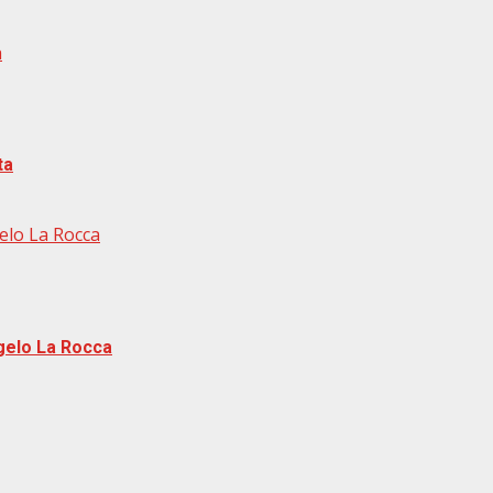
a
ta
elo La Rocca
gelo La Rocca