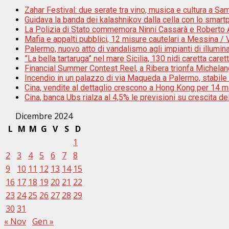
Zahar Festival: due serate tra vino, musica e cultura a Sam
Guidava la banda dei kalashnikov dalla cella con lo smar
La Polizia di Stato commemora Ninni Cassarà e Roberto An
Mafia e appalti pubblici, 12 misure cautelari a Messina /
Palermo, nuovo atto di vandalismo agli impianti di illumi
”La bella tartaruga” nel mare Sicilia, 130 nidi caretta caret
Financial Summer Contest Reel, a Ribera trionfa Michela
Incendio in un palazzo di via Maqueda a Palermo, stabile 
Cina, vendite al dettaglio crescono a Hong Kong per 14 m
Cina, banca Ubs rialza al 4,5% le previsioni su crescita d
Dicembre 2024
L
M
M
G
V
S
D
1
2
3
4
5
6
7
8
9
10
11
12
13
14
15
16
17
18
19
20
21
22
23
24
25
26
27
28
29
30
31
« Nov
Gen »