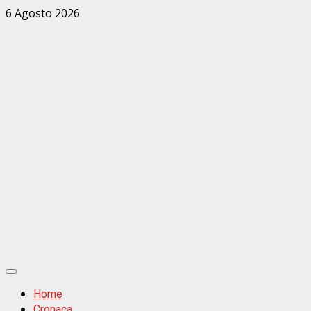
Zum
6 Agosto 2026
Inhalt
springen
Primäres
Menü
Home
Cronaca