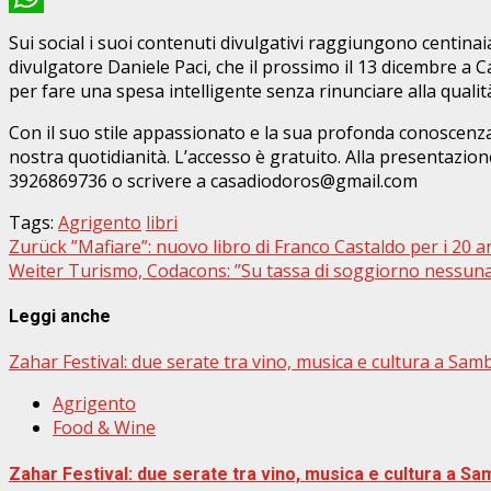
WhatsApp
Sui social i suoi contenuti divulgativi raggiungono centinai
divulgatore Daniele Paci, che il prossimo il 13 dicembre a Ca
per fare una spesa intelligente senza rinunciare alla quali
Con il suo stile appassionato e la sua profonda conoscenza, 
nostra quotidianità. L’accesso è gratuito. Alla presentazio
3926869736 o scrivere a casadiodoros@gmail.com
Tags:
Agrigento
libri
Beitragsnavigation
Zurück
”Mafiare”: nuovo libro di Franco Castaldo per i 20 
Weiter
Turismo, Codacons: ”Su tassa di soggiorno nessuna
Leggi anche
Zahar Festival: due serate tra vino, musica e cultura a Sambu
Agrigento
Food & Wine
Zahar Festival: due serate tra vino, musica e cultura a Sam