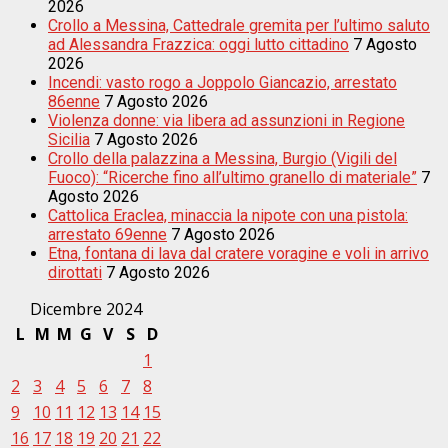
2026
Crollo a Messina, Cattedrale gremita per l’ultimo saluto
ad Alessandra Frazzica: oggi lutto cittadino
7 Agosto
2026
Incendi: vasto rogo a Joppolo Giancazio, arrestato
86enne
7 Agosto 2026
Violenza donne: via libera ad assunzioni in Regione
Sicilia
7 Agosto 2026
Crollo della palazzina a Messina, Burgio (Vigili del
Fuoco): “Ricerche fino all’ultimo granello di materiale”
7
Agosto 2026
Cattolica Eraclea, minaccia la nipote con una pistola:
arrestato 69enne
7 Agosto 2026
Etna, fontana di lava dal cratere voragine e voli in arrivo
dirottati
7 Agosto 2026
Dicembre 2024
L
M
M
G
V
S
D
1
2
3
4
5
6
7
8
9
10
11
12
13
14
15
16
17
18
19
20
21
22