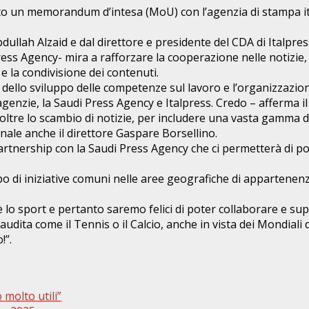
o un memorandum d’intesa (MoU) con l’agenzia di stampa ita
bdullah Alzaid e dal direttore e presidente del CDA di Italpre
ss Agency- mira a rafforzare la cooperazione nelle notizie, s
 e la condivisione dei contenuti.
 dello sviluppo delle competenze sul lavoro e l’organizzazione
agenzie, la Saudi Press Agency e Italpress. Credo – afferma il
ltre lo scambio di notizie, per includere una vasta gamma di 
ale anche il direttore Gaspare Borsellino.
rtnership con la Saudi Press Agency che ci permetterà di po
o di iniziative comuni nelle aree geografiche di appartenenz
, c’è lo sport e pertanto saremo felici di poter collaborare e
dita come il Tennis o il Calcio, anche in vista dei Mondiali d
!”.
molto utili”