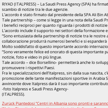
WhatsApp
RIYAD (ITALPRESS) – La Saudi Press Agency (SPA) ha firmat
scambio di notizie tra le due agenzie.
L’accordo è stato firmato dal presidente della SPA Ali Bin A
Tale partnership – come si legge in una nota della Saudi Pre
i benefici reciproci per quanto riguarda i prodotti di notizie
L’accordo include il supporto nei settori della formazione e
“Sono entusiasta della partnership di notizie tra le nostre 
collaborazione produrrà numerosi benefici e si espanderà o
Molto soddisfatto di questo importante accordo internazion
“Sono veramente felice ed onorato di questa importante pa
notizie, foto e video in più lingue.
Tale accordo – dice Borsellino- permetterà anche lo svilupp
promuovere i rispettivi Paesi.
Fra le specializzazioni dell’Italpress, sin dalla sua nascita
promozione delle tante manifestazioni sportive in Arabia Sau
avvincente dove Italpress darà il suo importante contributo
-foto Italpress e Saudi Press Agency-
(ITALPRESS).
Beitragsnavigation
Zurück
Piantedosi “Centri in Albania sono pronti e saranno 