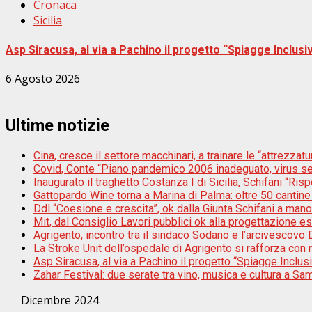
Cronaca
Sicilia
Asp Siracusa, al via a Pachino il progetto “Spiagge Inclus
6 Agosto 2026
Ultime notizie
Cina, cresce il settore macchinari, a trainare le “attrezzatur
Covid, Conte “Piano pandemico 2006 inadeguato, virus s
Inaugurato il traghetto Costanza I di Sicilia, Schifani “Risp
Gattopardo Wine torna a Marina di Palma: oltre 50 cantine 
Ddl “Coesione e crescita”, ok dalla Giunta Schifani a mano
Mit, dal Consiglio Lavori pubblici ok alla progettazione e
Agrigento, incontro tra il sindaco Sodano e l’arcivescovo D
La Stroke Unit dell’ospedale di Agrigento si rafforza con n
Asp Siracusa, al via a Pachino il progetto “Spiagge Inclu
Zahar Festival: due serate tra vino, musica e cultura a Sam
Dicembre 2024