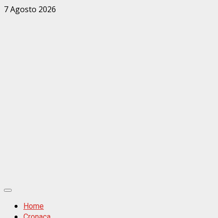
Zum
7 Agosto 2026
Inhalt
springen
Primäres
Menü
Home
Cronaca