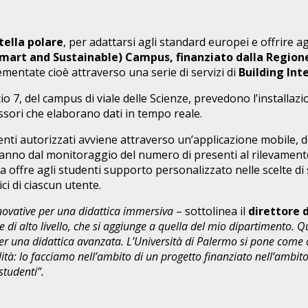
tella polare
, per adattarsi agli standard europei e offrire a
Smart and Sustainable) Campus, finanziato dalla Regione
ementate cioè attraverso una serie di servizi di
Building Int
io 7, del campus di viale delle Scienze, prevedono l’installazi
essori che elaborano dati in tempo reale.
 docenti autorizzati avviene attraverso un’applicazione mobil
vanno dal monitoraggio del numero di presenti al rilevamento d
tema offre agli studenti supporto personalizzato nelle scelte 
ci di ciascun utente.
novative per una didattica immersiva
– sottolinea il
direttore 
 alto livello, che si aggiunge a quella del mio dipartimento. Que
per una didattica avanzata. L’Università di Palermo si pone come 
ità: lo facciamo nell’ambito di un progetto finanziato nell’ambi
 studenti”.