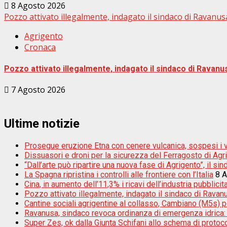
8 Agosto 2026
Pozzo attivato illegalmente, indagato il sindaco di Ravanus
Agrigento
Cronaca
Pozzo attivato illegalmente, indagato il sindaco di Ravanu
7 Agosto 2026
Ultime notizie
Prosegue eruzione Etna con cenere vulcanica, sospesi i vo
Dissuasori e droni per la sicurezza del Ferragosto di Agr
“Dall’arte può ripartire una nuova fase di Agrigento”, il s
La Spagna ripristina i controlli alle frontiere con l’Italia
8 
Cina, in aumento dell’11,3% i ricavi dell’industria pubblicita
Pozzo attivato illegalmente, indagato il sindaco di Ravan
Cantine sociali agrigentine al collasso, Cambiano (M5s) por
Ravanusa, sindaco revoca ordinanza di emergenza idrica: ”S
Super Zes, ok dalla Giunta Schifani allo schema di protoco