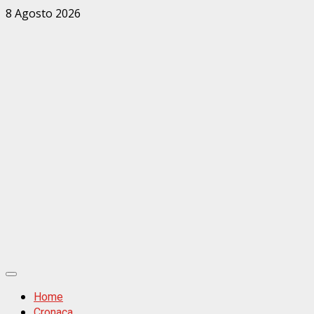
Zum
8 Agosto 2026
Inhalt
springen
Primäres
Menü
Home
Cronaca