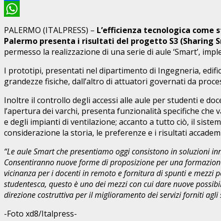
Facebook
WhatsApp
PALERMO (ITALPRESS) –
L’efficienza tecnologica come s
Palermo presenta i risultati del progetto S3 (Sharing 
permesso la realizzazione di una serie di aule ‘Smart’, impl
I prototipi, presentati nel dipartimento di Ingegneria, edific
grandezze fisiche, dall’altro di attuatori governati da proc
Inoltre il controllo degli accessi alle aule per studenti e
l’apertura dei varchi, presenta funzionalità specifiche che 
e degli impianti di ventilazione; accanto a tutto ciò, il sis
considerazione la storia, le preferenze e i risultati accademi
“Le aule Smart che presentiamo oggi consistono in soluzioni in
Consentiranno nuove forme di proposizione per una formazione di
vicinanza per i docenti in remoto e fornitura di spunti e mezzi 
studentesca, questo è uno dei mezzi con cui dare nuove possibil
direzione costruttiva per il miglioramento dei servizi forniti agli
-Foto xd8/Italpress-