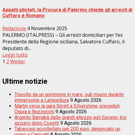
Appalti pilotati, la Procura di Palermo chiede gli arresti di
Cuffaro e Romano
Redazione
4 Novembre 2025
PALERMO (ITALPRESS) – Gli arresti domiciliari per l’ex
Presidente della Regione siciliana, Salvatore Cuffaro, il
deputato di...
Leggi tutto
Paginazione
1
2
Weiter
degli
articoli
Ultime notizie
Travolto da un gommone in mare, sub muore durante
immersione a Lampedusa
9 Agosto 2026
Martin vince la gara Sprint a Silverstone, preceduti
Ogura e Bezzecchi
9 Agosto 2026
Argento Barnabà dalle grandi altezze agli Europei, bis
azzurro dopo Cosetti
9 Agosto 2026
Tabaccaio accoltellato per 200 euro, denunciato un
uomo a Canicattì
8 Agosto 2026