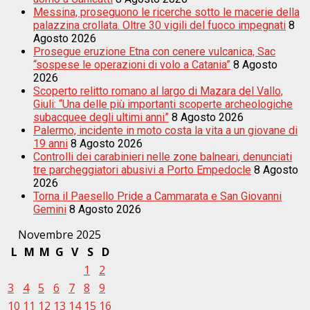
Messina, proseguono le ricerche sotto le macerie della
palazzina crollata. Oltre 30 vigili del fuoco impegnati
8
Agosto 2026
Prosegue eruzione Etna con cenere vulcanica, Sac
“sospese le operazioni di volo a Catania”
8 Agosto
2026
Scoperto relitto romano al largo di Mazara del Vallo,
Giuli: “Una delle più importanti scoperte archeologiche
subacquee degli ultimi anni”
8 Agosto 2026
Palermo, incidente in moto costa la vita a un giovane di
19 anni
8 Agosto 2026
Controlli dei carabinieri nelle zone balneari, denunciati
tre parcheggiatori abusivi a Porto Empedocle
8 Agosto
2026
Torna il Paesello Pride a Cammarata e San Giovanni
Gemini
8 Agosto 2026
Novembre 2025
L
M
M
G
V
S
D
1
2
3
4
5
6
7
8
9
10
11
12
13
14
15
16