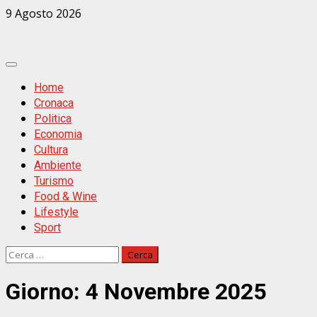
Zum
9 Agosto 2026
Inhalt
springen
Primäres
Menü
Home
Cronaca
Politica
Economia
Cultura
Ambiente
Turismo
Food & Wine
Lifestyle
Sport
Ricerca
per:
Giorno:
4 Novembre 2025