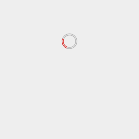
LEGGI ANCHE
Agrigento
Cronaca
Dissuasori e droni per la sicurezza del Ferragosto
di Agrigento
8 Agosto 2026