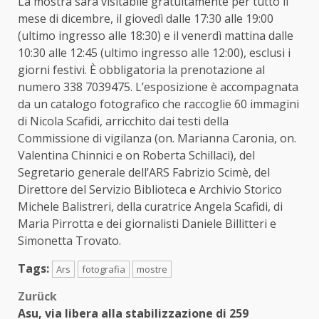
La mostra sarà visitabile gratuitamente per tutto il
mese di dicembre, il giovedì dalle 17:30 alle 19:00
(ultimo ingresso alle 18:30) e il venerdì mattina dalle
10:30 alle 12:45 (ultimo ingresso alle 12:00), esclusi i
giorni festivi. È obbligatoria la prenotazione al
numero 338 7039475. L’esposizione è accompagnata
da un catalogo fotografico che raccoglie 60 immagini
di Nicola Scafidi, arricchito dai testi della
Commissione di vigilanza (on. Marianna Caronia, on.
Valentina Chinnici e on Roberta Schillaci), del
Segretario generale dell’ARS Fabrizio Scimè, del
Direttore del Servizio Biblioteca e Archivio Storico
Michele Balistreri, della curatrice Angela Scafidi, di
Maria Pirrotta e dei giornalisti Daniele Billitteri e
Simonetta Trovato.
Tags:
Ars
fotografia
mostre
Beitragsnavigation
Zurück
Asu, via libera alla stabilizzazione di 259