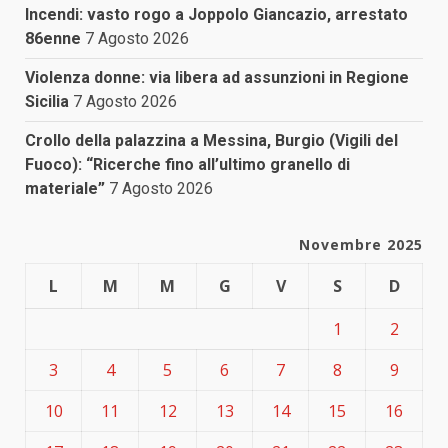
Incendi: vasto rogo a Joppolo Giancazio, arrestato
86enne
7 Agosto 2026
Violenza donne: via libera ad assunzioni in Regione
Sicilia
7 Agosto 2026
Crollo della palazzina a Messina, Burgio (Vigili del
Fuoco): “Ricerche fino all’ultimo granello di
materiale”
7 Agosto 2026
Novembre 2025
L
M
M
G
V
S
D
1
2
3
4
5
6
7
8
9
10
11
12
13
14
15
16