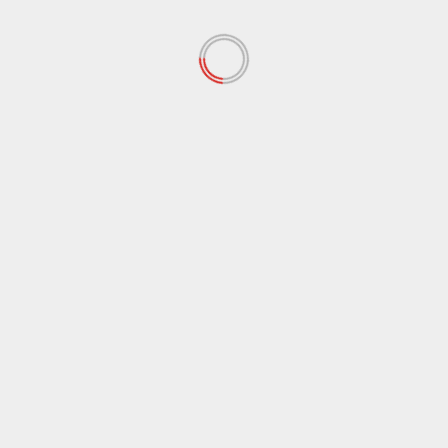
Palermo
Politica
Ddl “Coesione e crescita”, ok dalla Giunta Schifani a
manovra da oltre 220 milioni
6 Agosto 2026