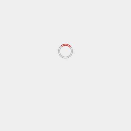
7 Agosto 2026
Cronaca
Palermo
Violenza donne: via libera ad assunzioni in Regione
Sicilia
7 Agosto 2026