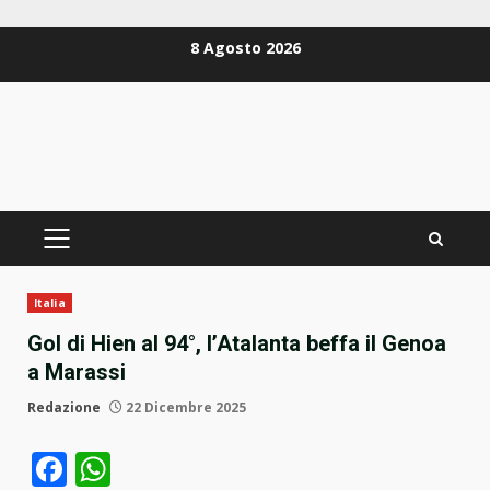
Zum
8 Agosto 2026
Inhalt
springen
PRIMÄRES
MENÜ
Italia
Gol di Hien al 94°, l’Atalanta beffa il Genoa
a Marassi
Redazione
22 Dicembre 2025
Facebook
WhatsApp