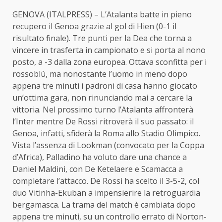
GENOVA (ITALPRESS) – L’Atalanta batte in pieno
recupero il Genoa grazie al gol di Hien (0-1 il
risultato finale). Tre punti per la Dea che torna a
vincere in trasferta in campionato e si porta al nono
posto, a -3 dalla zona europea. Ottava sconfitta per i
rossoblù, ma nonostante l’uomo in meno dopo
appena tre minuti i padroni di casa hanno giocato
un’ottima gara, non rinunciando mai a cercare la
vittoria. Nel prossimo turno l’Atalanta affronterà
l’Inter mentre De Rossi ritroverà il suo passato: il
Genoa, infatti, sfiderà la Roma allo Stadio Olimpico.
Vista l’assenza di Lookman (convocato per la Coppa
d’Africa), Palladino ha voluto dare una chance a
Daniel Maldini, con De Ketelaere e Scamacca a
completare l’attacco. De Rossi ha scelto il 3-5-2, col
duo Vitinha-Ekuban a impensierire la retroguardia
bergamasca. La trama del match è cambiata dopo
appena tre minuti, su un controllo errato di Norton-