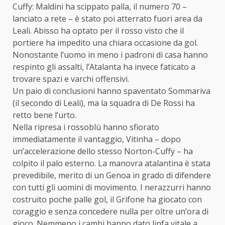
Cuffy: Maldini ha scippato palla, il numero 70 –
lanciato a rete – è stato poi atterrato fuori area da
Leali. Abisso ha optato per il rosso visto che il
portiere ha impedito una chiara occasione da gol.
Nonostante l’uomo in meno i padroni di casa hanno
respinto gli assalti, l’Atalanta ha invece faticato a
trovare spazi e varchi offensivi.
Un paio di conclusioni hanno spaventato Sommariva
(il secondo di Leali), ma la squadra di De Rossi ha
retto bene l’urto.
Nella ripresa i rossoblù hanno sfiorato
immediatamente il vantaggio, Vitinha – dopo
un’accelerazione dello stesso Norton-Cuffy – ha
colpito il palo esterno. La manovra atalantina è stata
prevedibile, merito di un Genoa in grado di difendere
con tutti gli uomini di movimento. I nerazzurri hanno
costruito poche palle gol, il Grifone ha giocato con
coraggio e senza concedere nulla per oltre un’ora di
gioco. Nemmeno i cambi hanno dato linfa vitale a