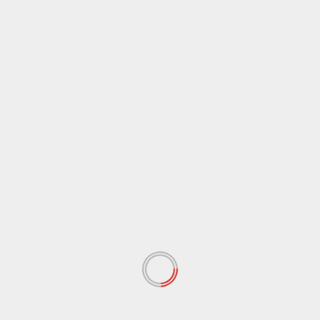
Cronaca
Sicilia
“Quando popolavamo i Campi Flegrei, gli antenati di
Musumeci mangiavano banane”, è bufera sul
deputato di AVS Borrelli
5 Agosto 2026