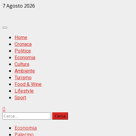
Zum
7 Agosto 2026
Inhalt
springen
Primäres
Menü
Home
Cronaca
Politica
Economia
Cultura
Ambiente
Turismo
Food & Wine
Lifestyle
Sport
Ricerca
per:
Economia
Palermo