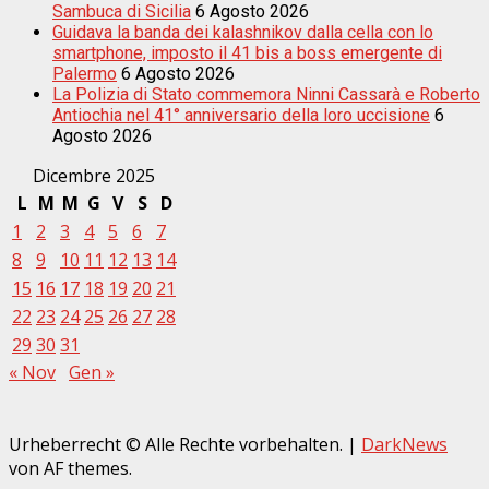
Sambuca di Sicilia
6 Agosto 2026
Guidava la banda dei kalashnikov dalla cella con lo
smartphone, imposto il 41 bis a boss emergente di
Palermo
6 Agosto 2026
La Polizia di Stato commemora Ninni Cassarà e Roberto
Antiochia nel 41° anniversario della loro uccisione
6
Agosto 2026
Dicembre 2025
L
M
M
G
V
S
D
1
2
3
4
5
6
7
8
9
10
11
12
13
14
15
16
17
18
19
20
21
22
23
24
25
26
27
28
29
30
31
« Nov
Gen »
Urheberrecht © Alle Rechte vorbehalten.
|
DarkNews
von AF themes.