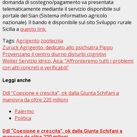
domanda di sostegno/pagamento va presentata
telematicamente mediante il servizio disponibile sul
portale del Sian (Sistema informativo agricolo
nazionale). Il bando è disponibile sul sito Sviluppo rurale
Sicilia a
questo link.
Tags:
Agrigento
zootecnia
Beitragsnavigation
Zurück
Agrigento, dedicato allo psichiatra Pippo
Provenzano il centro diurno disturbi cognitivi
Weiter
Servizio idrico, Aica: ”Affronteremo tutti i problemi
con atti concreti e verificabili”
Leggi anche
Ddl “Coesione e crescita”, ok dalla Giunta Schifani a
manovra da oltre 220 milioni
Palermo
Politica
Ddl “Coesione e crescita”, ok dalla Giunta Schifani a
manovra da oltre 220 milioni