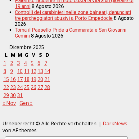
Palermo, incidente in moto costa la vita a un giovane di
19 anni
8 Agosto 2026
Controlli dei carabinieri nelle zone balneari, denunciati
tre parcheggiatori abusivi a Porto Empedocle
8 Agosto
2026
Torna il Paesello Pride a Cammarata e San Giovanni
Gemini
8 Agosto 2026
Dicembre 2025
L
M
M
G
V
S
D
1
2
3
4
5
6
7
8
9
10
11
12
13
14
15
16
17
18
19
20
21
22
23
24
25
26
27
28
29
30
31
« Nov
Gen »
Urheberrecht © Alle Rechte vorbehalten.
|
DarkNews
von AF themes.