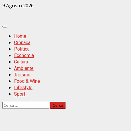
Zum
9 Agosto 2026
Inhalt
springen
Primäres
Menü
Home
Cronaca
Politica
Economia
Cultura
Ambiente
Turismo
Food & Wine
Lifestyle
Sport
Ricerca
per: