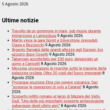
5 Agosto 2026
Ultime notizie
Travolto da un gommone in mare, sub muore durante
immersione a Lampedusa
9 Agosto 2026
Martin vince la gara Sprint a Silverstone, preceduti
Ogura e Bezzecchi
9 Agosto 2026
Argento Barnabà dalle grandi altezze agli Europei, bis
azzurro dopo Cosetti
9 Agosto 2026
Tabaccaio accoltellato per 200 euro, denunciato un
uomo a Canicattì
8 Agosto 2026
Messina, proseguono le ricerche sotto le macerie della
palazzina crollata. Oltre 30 vigili del fuoco impegnati
8
Agosto 2026
Prosegue eruzione Etna con cenere vulcanica, Sac
“sospese le operazioni di volo a Catania”
8 Agosto
2026
Scoperto relitto romano al largo di Mazara del Vallo,
Giuli: “Una delle più importanti scoperte archeologiche
subacquee degli ultimi anni”
8 Agosto 2026