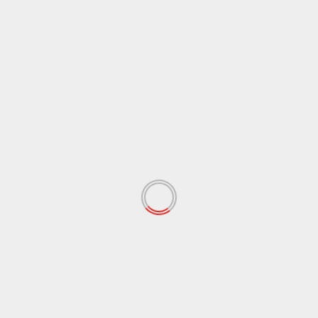
Agrigento
Cronaca
Pozzo attivato illegalmente, indagato il sindaco di
Ravanusa
7 Agosto 2026