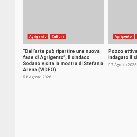
Agrigento
Cultura
Agrigento
“Dall’arte può ripartire una nuova
Pozzo attiva
fase di Agrigento”, il sindaco
indagato il 
Sodano visita la mostra di Stefania
7 Agosto 2026
Arena (VIDEO)
8 Agosto 2026