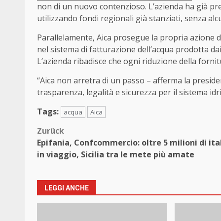
non di un nuovo contenzioso. L’azienda ha già pr
utilizzando fondi regionali già stanziati, senza alcu
Parallelamente, Aica prosegue la propria azione di 
nel sistema di fatturazione dell’acqua prodotta dai 
L’azienda ribadisce che ogni riduzione della fornit
“Aica non arretra di un passo – afferma la preside
trasparenza, legalità e sicurezza per il sistema idr
Tags:
acqua
Aica
Beitragsnavigation
Zurück
Epifania, Confcommercio: oltre 5 milioni di ita
in viaggio, Sicilia tra le mete più amate
LEGGI ANCHE