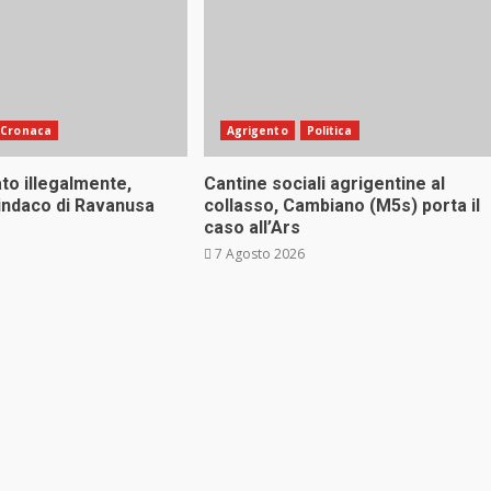
Cronaca
Agrigento
Politica
to illegalmente,
Cantine sociali agrigentine al
sindaco di Ravanusa
collasso, Cambiano (M5s) porta il
caso all’Ars
7 Agosto 2026