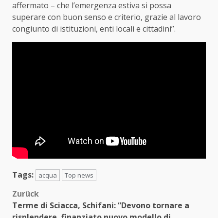
affermato – che l’emergenza estiva si possa
superare con buon senso e criterio, grazie al lavoro
congiunto di istituzioni, enti locali e cittadini”.
Tags:
acqua
Top news
Beitragsnavigation
Zurück
Terme di Sciacca, Schifani: “Devono tornare a
risplendere, finanziato nuovo modello di