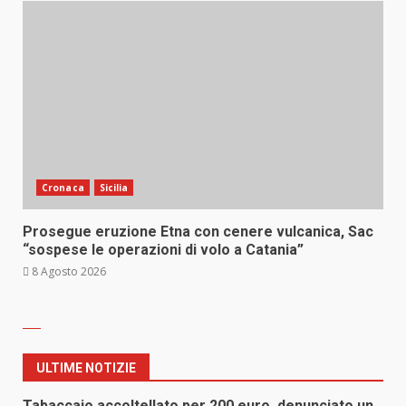
Cronaca
Sicilia
Prosegue eruzione Etna con cenere vulcanica, Sac
“sospese le operazioni di volo a Catania”
8 Agosto 2026
ULTIME NOTIZIE
Tabaccaio accoltellato per 200 euro, denunciato un