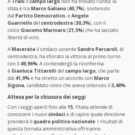
A
Trani
il
campo largo
non ha trovato l’unità: la
sfida è tra
Marco Galiano
(
40,7%
), sostenuto
dal
Partito Democratico
, e
Angelo
Guarriello
del
centrodestra
(
30,3%
), con il
civico
Giacomo Marinaro
(
21,5%
) che ha lasciato
libertà di voto.
A
Macerata
il sindaco uscente
Sandro Parcaroli
, di
centrodestra, ha sfiorato la vittoria al primo turno
con il
49,96%
. A contendergli la riconferma
è
Gianluca Tittarelli
del
campo largo
, che parte
dal
41,9%
e ha stretto un accordo con
Marco
Sigona
, candidato civico che aveva ottenuto il
3,48%
.
Attesa per la chiusura dei seggi
Con i seggi aperti fino alle
15
, l’Italia attende di
conoscere i nuovi
sindaci
e di capire quale direzione
prenderà il
quadro politico nazionale
. I risultati di
questa tornata amministrativa offriranno