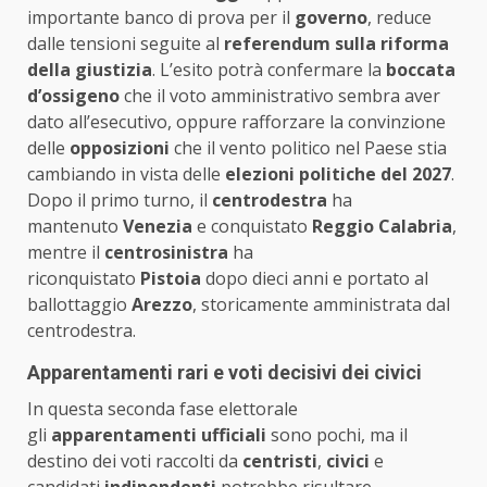
importante banco di prova per il
governo
, reduce
dalle tensioni seguite al
referendum sulla riforma
della giustizia
. L’esito potrà confermare la
boccata
d’ossigeno
che il voto amministrativo sembra aver
dato all’esecutivo, oppure rafforzare la convinzione
delle
opposizioni
che il vento politico nel Paese stia
cambiando in vista delle
elezioni politiche del 2027
.
Dopo il primo turno, il
centrodestra
ha
mantenuto
Venezia
e
conquistato
Reggio Calabria
,
mentre il
centrosinistra
ha
riconquistato
Pistoia
dopo dieci anni e portato al
ballottaggio
Arezzo
, storicamente amministrata dal
centrodestra.
Apparentamenti rari e voti decisivi dei civici
In questa seconda fase elettorale
gli
apparentamenti ufficiali
sono pochi, ma il
destino dei voti raccolti da
centristi
,
civici
e
candidati
indipendenti
potrebbe risultare