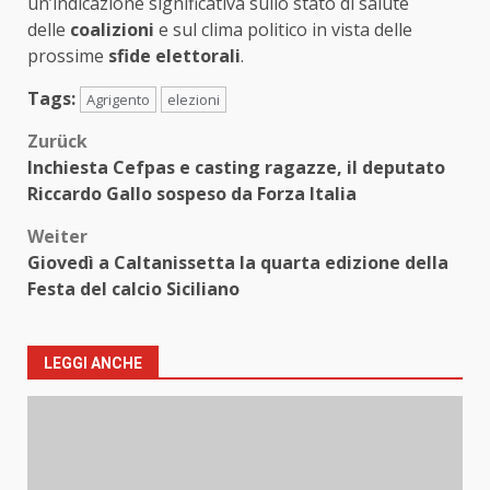
un’indicazione significativa sullo stato di salute
delle
coalizioni
e sul clima politico in vista delle
prossime
sfide elettorali
.
Tags:
Agrigento
elezioni
Beitragsnavigation
Zurück
Inchiesta Cefpas e casting ragazze, il deputato
Riccardo Gallo sospeso da Forza Italia
Weiter
Giovedì a Caltanissetta la quarta edizione della
Festa del calcio Siciliano
LEGGI ANCHE