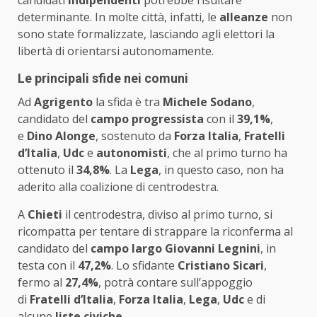
determinante. In molte città, infatti, le
alleanze
non
sono state formalizzate, lasciando agli elettori la
libertà di orientarsi autonomamente.
Le principali sfide nei comuni
Ad
Agrigento
la sfida è tra
Michele Sodano
,
candidato del
campo progressista
con il
39,1%
,
e
Dino Alonge
, sostenuto da
Forza Italia
,
Fratelli
d’Italia
,
Udc
e
autonomisti
, che al primo turno ha
ottenuto il
34,8%
. La
Lega
, in questo caso, non ha
aderito alla coalizione di centrodestra.
A
Chieti
il centrodestra, diviso al primo turno, si
ricompatta per tentare di strappare la riconferma al
candidato del
campo largo
Giovanni Legnini
, in
testa con il
47,2%
. Lo sfidante
Cristiano Sicari
,
fermo al
27,4%
, potrà contare sull’appoggio
di
Fratelli d’Italia
,
Forza Italia
,
Lega
,
Udc
e di
alcune
liste civiche
.