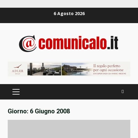
Zum
6 Agosto 2026
Inhalt
springen
PRIMÄRES
MENÜ
Giorno:
6 Giugno 2008