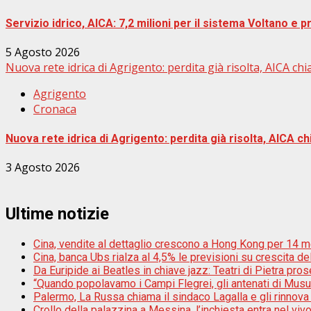
Servizio idrico, AICA: 7,2 milioni per il sistema Voltano e p
5 Agosto 2026
Nuova rete idrica di Agrigento: perdita già risolta, AICA chi
Agrigento
Cronaca
Nuova rete idrica di Agrigento: perdita già risolta, AICA ch
3 Agosto 2026
Ultime notizie
Cina, vendite al dettaglio crescono a Hong Kong per 14 m
Cina, banca Ubs rialza al 4,5% le previsioni su crescita d
Da Euripide ai Beatles in chiave jazz: Teatri di Pietra pros
“Quando popolavamo i Campi Flegrei, gli antenati di Musu
Palermo, La Russa chiama il sindaco Lagalla e gli rinnova
Crollo della palazzina a Messina, l’inchiesta entra nel vivo: