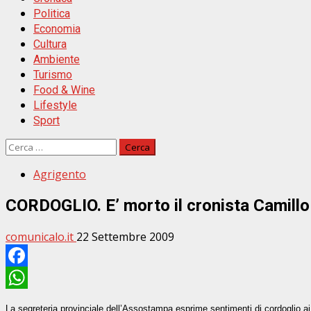
Politica
Economia
Cultura
Ambiente
Turismo
Food & Wine
Lifestyle
Sport
Ricerca
per:
Agrigento
CORDOGLIO. E’ morto il cronista Camillo
comunicalo.it
22 Settembre 2009
Facebook
WhatsApp
La segreteria provinciale dell’Assostampa esprime sentimenti di cordoglio ai 