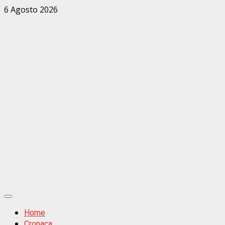
Zum
6 Agosto 2026
Inhalt
springen
Primäres
Menü
Home
Cronaca