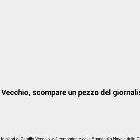
 Vecchio, scompare un pezzo del giornal
familiari di Camillo Vecchio,
già comandante della Squadriglia Navale della Gua