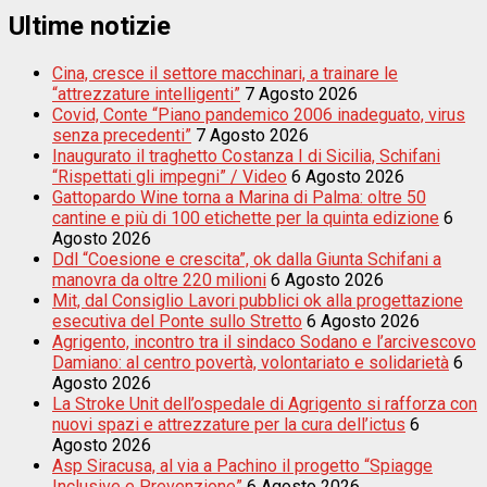
Ultime notizie
Cina, cresce il settore macchinari, a trainare le
“attrezzature intelligenti”
7 Agosto 2026
Covid, Conte “Piano pandemico 2006 inadeguato, virus
senza precedenti”
7 Agosto 2026
Inaugurato il traghetto Costanza I di Sicilia, Schifani
“Rispettati gli impegni” / Video
6 Agosto 2026
Gattopardo Wine torna a Marina di Palma: oltre 50
cantine e più di 100 etichette per la quinta edizione
6
Agosto 2026
Ddl “Coesione e crescita”, ok dalla Giunta Schifani a
manovra da oltre 220 milioni
6 Agosto 2026
Mit, dal Consiglio Lavori pubblici ok alla progettazione
esecutiva del Ponte sullo Stretto
6 Agosto 2026
Agrigento, incontro tra il sindaco Sodano e l’arcivescovo
Damiano: al centro povertà, volontariato e solidarietà
6
Agosto 2026
La Stroke Unit dell’ospedale di Agrigento si rafforza con
nuovi spazi e attrezzature per la cura dell’ictus
6
Agosto 2026
Asp Siracusa, al via a Pachino il progetto “Spiagge
Inclusive e Prevenzione”
6 Agosto 2026