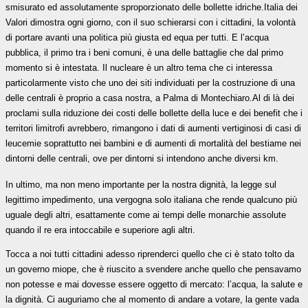
smisurato ed assolutamente sproporzionato delle bollette idriche.
Italia dei
Valori dimostra ogni giorno, con il suo schierarsi con i cittadini, la volontà
di portare avanti una politica più giusta ed equa per tutti. E l’acqua
pubblica, il primo tra i beni comuni, è una delle battaglie che dal primo
momento si è intestata.
Il nucleare è un altro tema che ci interessa
particolarmente visto che uno dei siti individuati per la costruzione di una
delle centrali è proprio a casa nostra, a Palma di Montechiaro.
Al di là dei
proclami sulla riduzione dei costi delle bollette della luce e dei benefit che i
territori limitrofi avrebbero, rimangono i dati di aumenti vertiginosi di casi di
leucemie soprattutto nei bambini e di aumenti di mortalità del bestiame nei
dintorni delle centrali, ove per dintorni si intendono anche diversi km.
In ultimo, ma non meno importante per la nostra dignità, la legge sul
legittimo impedimento, una vergogna solo italiana che rende qualcuno più
uguale degli altri, esattamente come ai tempi delle monarchie assolute
quando il re era intoccabile e superiore agli altri.
Tocca a noi tutti cittadini adesso riprenderci quello che ci è stato tolto da
un governo miope, che è riuscito a svendere anche quello che pensavamo
non potesse e mai dovesse essere oggetto di mercato: l’acqua, la salute e
la dignità.
Ci auguriamo che al momento di andare a votare, la gente vada