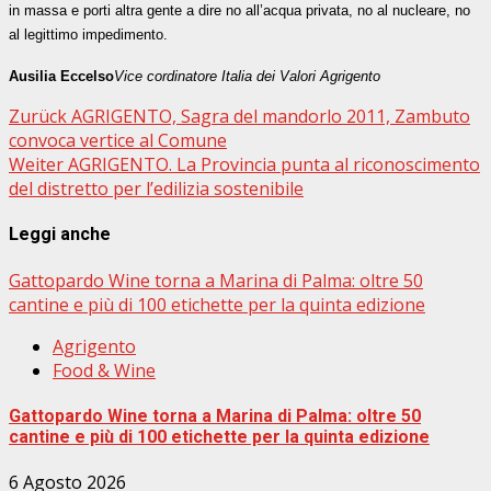
in massa e porti altra gente a dire no all’acqua privata, no al nucleare, no
al legittimo impedimento.
Ausilia Eccelso
Vice cordinatore Italia dei Valori Agrigento
Beitragsnavigation
Zurück
AGRIGENTO, Sagra del mandorlo 2011, Zambuto
convoca vertice al Comune
Weiter
AGRIGENTO. La Provincia punta al riconoscimento
del distretto per l’edilizia sostenibile
Leggi anche
Gattopardo Wine torna a Marina di Palma: oltre 50
cantine e più di 100 etichette per la quinta edizione
Agrigento
Food & Wine
Gattopardo Wine torna a Marina di Palma: oltre 50
cantine e più di 100 etichette per la quinta edizione
6 Agosto 2026