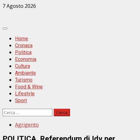
Zum
7 Agosto 2026
Inhalt
springen
Primäres
Menü
Home
Cronaca
Politica
Economia
Cultura
Ambiente
Turismo
Food & Wine
Lifestyle
Sport
Ricerca
per:
Agrigento
POLITICA. Referendum di Idv per