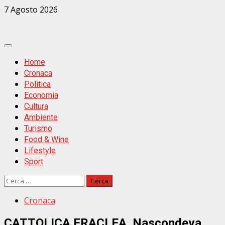
Zum
7 Agosto 2026
Inhalt
springen
Primäres
Menü
Home
Cronaca
Politica
Economia
Cultura
Ambiente
Turismo
Food & Wine
Lifestyle
Sport
Ricerca
per:
Cronaca
CATTOLICA ERACLEA. Nascondeva