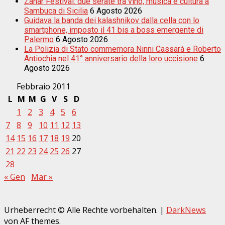
Zahar Festival: due serate tra vino, musica e cultura a
Sambuca di Sicilia
6 Agosto 2026
Guidava la banda dei kalashnikov dalla cella con lo
smartphone, imposto il 41 bis a boss emergente di
Palermo
6 Agosto 2026
La Polizia di Stato commemora Ninni Cassarà e Roberto
Antiochia nel 41° anniversario della loro uccisione
6
Agosto 2026
Febbraio 2011
L
M
M
G
V
S
D
1
2
3
4
5
6
7
8
9
10
11
12
13
14
15
16
17
18
19
20
21
22
23
24
25
26
27
28
« Gen
Mar »
Urheberrecht © Alle Rechte vorbehalten.
|
DarkNews
von AF themes.