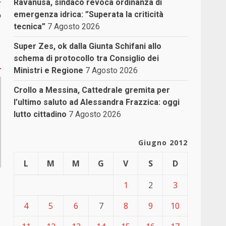
r
Ravanusa, sindaco revoca ordinanza di
o
emergenza idrica: ”Superata la criticità
tecnica”
7 Agosto 2026
Super Zes, ok dalla Giunta Schifani allo
schema di protocollo tra Consiglio dei
Ministri e Regione
7 Agosto 2026
Crollo a Messina, Cattedrale gremita per
l’ultimo saluto ad Alessandra Frazzica: oggi
lutto cittadino
7 Agosto 2026
Giugno 2012
L
M
M
G
V
S
D
1
2
3
4
5
6
7
8
9
10