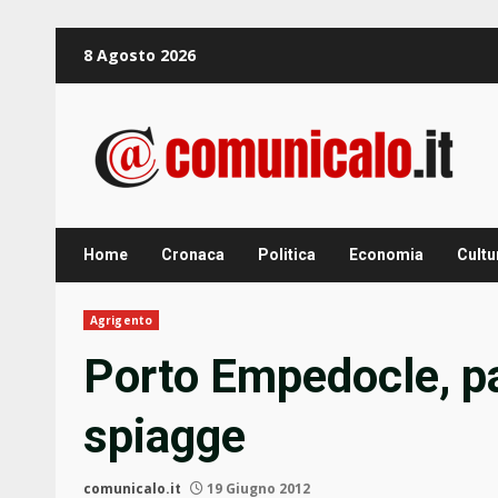
Zum
8 Agosto 2026
Inhalt
springen
Home
Cronaca
Politica
Economia
Cultu
Agrigento
Porto Empedocle, par
spiagge
comunicalo.it
19 Giugno 2012