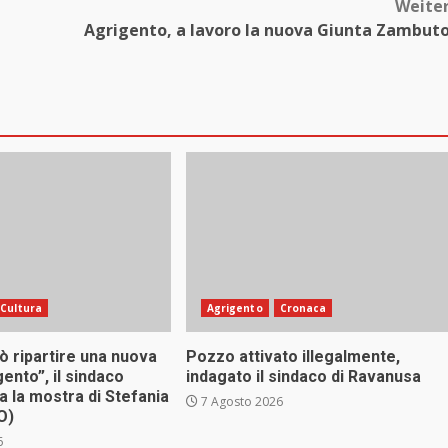
Weite
Agrigento, a lavoro la nuova Giunta Zambut
Cultura
Agrigento
Cronaca
uò ripartire una nuova
Pozzo attivato illegalmente,
gento”, il sindaco
indagato il sindaco di Ravanusa
a la mostra di Stefania
7 Agosto 2026
O)
6