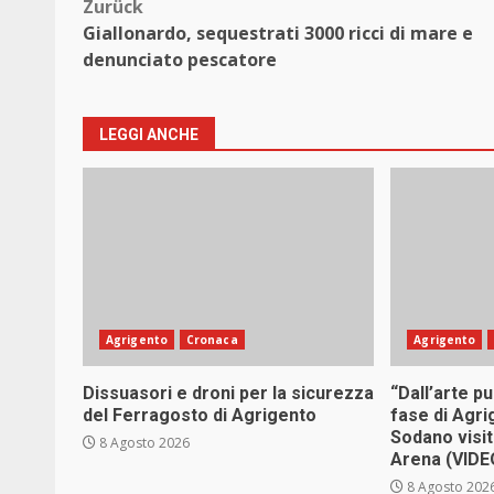
Beitragsnavigation
Zurück
Giallonardo, sequestrati 3000 ricci di mare e
denunciato pescatore
LEGGI ANCHE
Agrigento
Cronaca
Agrigento
Dissuasori e droni per la sicurezza
“Dall’arte p
del Ferragosto di Agrigento
fase di Agri
Sodano visit
8 Agosto 2026
Arena (VIDE
8 Agosto 202