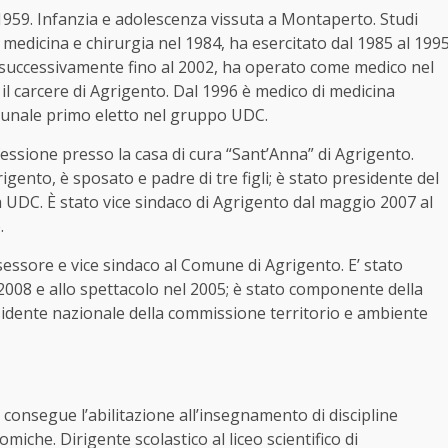
959. Infanzia e adolescenza vissuta a Montaperto. Studi
n medicina e chirurgia nel 1984, ha esercitato dal 1985 al 199
; successivamente fino al 2002, ha operato come medico nel
 il carcere di Agrigento. Dal 1996 è medico di medicina
munale primo eletto nel gruppo UDC.
fessione presso la casa di cura “Sant’Anna” di Agrigento.
gento, è sposato e padre di tre figli; è stato presidente del
sta UDC. È stato vice sindaco di Agrigento dal maggio 2007 al
.
essore e vice sindaco al Comune di Agrigento. E’ stato
 2008 e allo spettacolo nel 2005; è stato componente della
idente nazionale della commissione territorio e ambiente
 consegue l’abilitazione all’insegnamento di discipline
iche. Dirigente scolastico al liceo scientifico di