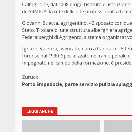
Caltagirone, dal 2008 dirige l’istituto di istruzi
di ARMIDA, la rete delle alte professionalità femm
Giovanni Sciacca, agrigentino, 42 sposato con due f
Stato. Titolare di una struttura alberghiera agrigen
Federalberghi di Agrigento, sistema organizzativo 
Ignazio Valenza, avvocato, nato a Canicatti il 5 f
forense dal 1990. Specializzato nel ramo penale è c
Impegnato nel campo della formazione, è presiden
Beitragsnavigation
Zurück
Porto Empedocle, parte servizio pulizia spiag
LEGGI ANCHE