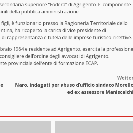
one secondaria superiore “Foderà” di Agrigento. E’ componente
inili della pubblica amministrazione.
igli, è funzionario presso la Ragioneria Territoriale dello
tina, ha ricoperto la carica di vice presidente di
di rappresentanza e tutela delle imprese turistico-ricettive.
ebbraio 1964 e residente ad Agrigento, esercita la profession
onsigliere dell’ordine degli avvocati di Agrigento.
te provinciale dell’ente di formazione ECAP.
Weite
ge
Naro, indagati per abuso d’ufficio sindaco Morell
ed ex assessore Maniscalch