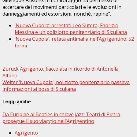
Giuseppe Falsone. Il monitoraggio ha permesso di
accertare dei movimenti particolari e le evoluzioni in
danneggiamenti ed estorsioni, nonchè‚ rapine”.
‘Nuova Cupola’: arrestati Leo Sutera, Fabrizio
Messina e un poliziotto penitenziario di Siculiana
‘Nuova Cupola’, retata antimafia nell’Agrigentino: 52
fermi
Beitragsnavigation
Zurück
Agrigento, fiaccolata in ricordo di Antonella
Alfano
Weiter
‘Nuova Cupola’, poliziotto penitenziario passava
informazioni ai boss di Siculiana
Leggi anche
Da Euripide ai Beatles in chiave jazz: Teatri di Pietra
prosegue il suo viaggio nell’Agrigentino
Agrigento