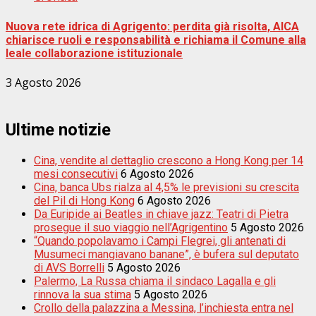
Nuova rete idrica di Agrigento: perdita già risolta, AICA
chiarisce ruoli e responsabilità e richiama il Comune alla
leale collaborazione istituzionale
3 Agosto 2026
Ultime notizie
Cina, vendite al dettaglio crescono a Hong Kong per 14
mesi consecutivi
6 Agosto 2026
Cina, banca Ubs rialza al 4,5% le previsioni su crescita
del Pil di Hong Kong
6 Agosto 2026
Da Euripide ai Beatles in chiave jazz: Teatri di Pietra
prosegue il suo viaggio nell’Agrigentino
5 Agosto 2026
“Quando popolavamo i Campi Flegrei, gli antenati di
Musumeci mangiavano banane”, è bufera sul deputato
di AVS Borrelli
5 Agosto 2026
Palermo, La Russa chiama il sindaco Lagalla e gli
rinnova la sua stima
5 Agosto 2026
Crollo della palazzina a Messina, l’inchiesta entra nel