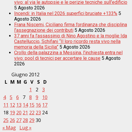
vivo: al via le autopsie e le perizie tecniche sull’edificio
5 Agosto 2026
Incendi: in Italia nel 2026 superfici bruciate +133%
5
Agosto 2026
Frana Niscemi, Ciciliano firma l’ordinanza che disciplina
l’assegnazione dei contributi
5 Agosto 2026
37 anni fa l’assassinio di Nino Agostino e la moglie Ida
Castelluccio, Schifani “Il loro ricordo resta vivo nella
memoria della Sicilia”
5 Agosto 2026
Crollo della palazzina a Messina, l’inchiesta entra nel
vivo: pool di tecnici per accertare le cause
5 Agosto
2026
Giugno 2012
L
M
M
G
V
S
D
1
2
3
4
5
6
7
8
9
10
11
12
13
14
15
16
17
18
19
20
21
22
23
24
25
26
27
28
29
30
« Mag
Lug »