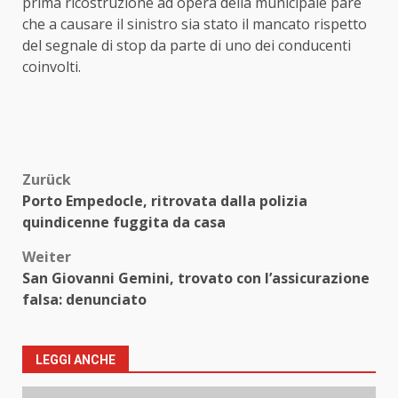
prima ricostruzione ad opera della municipale pare
che a causare il sinistro sia stato il mancato rispetto
del segnale di stop da parte di uno dei conducenti
coinvolti.
Beitragsnavigation
Zurück
Porto Empedocle, ritrovata dalla polizia
quindicenne fuggita da casa
Weiter
San Giovanni Gemini, trovato con l’assicurazione
falsa: denunciato
LEGGI ANCHE