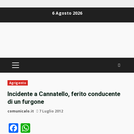
Zum
6 Agosto 2026
Inhalt
springen
PRIMÄRES
MENÜ
Agrigento
Incidente a Cannatello, ferito conducente
di un furgone
comunicalo.it
7 Luglio 2012
Facebook
WhatsApp