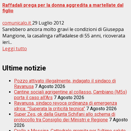
Raffadali prega per la donna aggredita a martellate dal
figlio
comunicalo.it
29 Luglio 2012
Sarebbero ancora molto gravi le condizioni di Giuseppa
Mangione, la casalinga raffadalese di 55 anni, ricoverata
ieri...
Leggi tutto
Ultime notizie
Pozzo attivato illegalmente, indagato il sindaco di
Ravanusa
7 Agosto 2026
Cantine sociali agrigentine al collasso, Cambiano (M5s)
porta il caso all’Ars
7 Agosto 2026
Ravanusa, sindaco revoca ordinanza di emergenza
idrica: ”Superata la criticità tecnica”
7 Agosto 2026
Super Zes, ok dalla Giunta Schifani allo schema di
protocollo tra Consiglio dei Ministri e Regione
7 Agosto
2026
Crollo a Messina, Cattedrale gremita per l’ultimo saluto