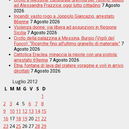
ad Alessandra Frazzica: oggi lutto cittadino
7 Agosto
2026
Incendi: vasto rogo a Joppolo Giancazio, arrestato
86enne
7 Agosto 2026
Violenza donne: via libera ad assunzioni in Regione
Sicilia
7 Agosto 2026
Crollo della palazzina a Messina, Burgio (Vigili del
Fuoco): “Ricerche fino all’ultimo granello di materiale”
7
Agosto 2026
Cattolica Eraclea, minaccia la nipote con una pistola:
arrestato 69enne
7 Agosto 2026
Etna, fontana di lava dal cratere voragine e voli in arrivo
dirottati
7 Agosto 2026
Luglio 2012
L
M
M
G
V
S
D
1
2
3
4
5
6
7
8
9
10
11
12
13
14
15
16
17
18
19
20
21
22
23
24
25
26
27
28
29