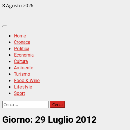
Zum
8 Agosto 2026
Inhalt
springen
Primäres
Menü
Home
Cronaca
Politica
Economia
Cultura
Ambiente
Turismo
Food & Wine
Lifestyle
Sport
Ricerca
per:
Giorno:
29 Luglio 2012