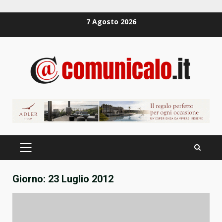
Zum
7 Agosto 2026
Inhalt
springen
PRIMÄRES
MENÜ
Giorno:
23 Luglio 2012