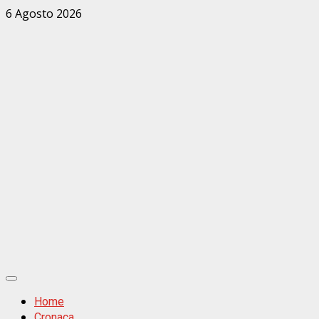
Zum
6 Agosto 2026
Inhalt
springen
Primäres
Menü
Home
Cronaca