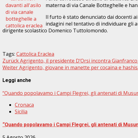
materna di via Canale Botteghelle e han
Il furto è stato denunciato dai docenti ai 
indagini nel tentativo di individuare gli
dirigente scolastico Domenico Tuttolomondo.
Tags:
Cattolica Eraclea
Beitragsnavigation
Zurück
Agrigento, il presidente D’Orsi incontra Gianfranco
Weiter
Agrigento, giovane in manette per cocaina e hashi
Leggi anche
“Quando popolavamo i Campi Flegrei, gli antenati di Musu
Cronaca
Sicilia
“Quando popolavamo i Campi Flegrei, gli antenati di Musu
5 Agosto 2026