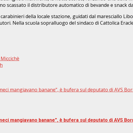
no scassato il distributore automatico di bevande e snack d
carabinieri della locale stazione, guidati dal maresciallo Libor
 autori. Nella scuola sopralluogo del sindaco di Cattolica Era
 Miccichè
sh
meci mangiavano banane”, è bufera sul deputato di AVS Borr
meci mangiavano banane”, è bufera sul deputato di AVS Borr