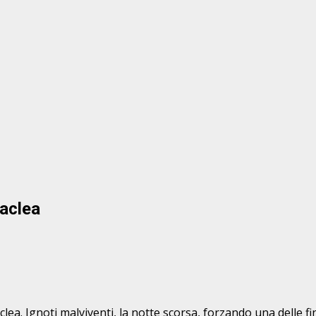
raclea
clea. Ignoti malviventi, la notte scorsa, forzando una delle fin