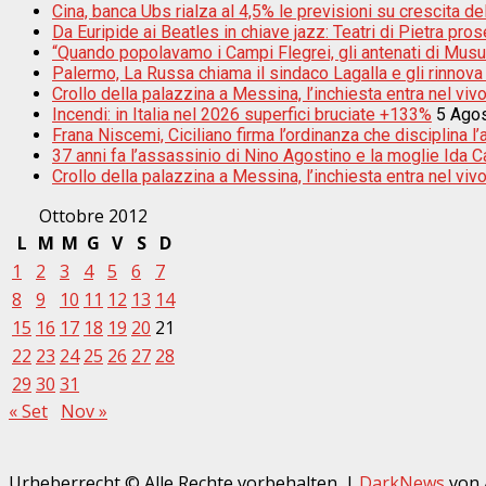
Cina, banca Ubs rialza al 4,5% le previsioni su crescita d
Da Euripide ai Beatles in chiave jazz: Teatri di Pietra pros
“Quando popolavamo i Campi Flegrei, gli antenati di Musu
Palermo, La Russa chiama il sindaco Lagalla e gli rinnova
Crollo della palazzina a Messina, l’inchiesta entra nel vivo:
Incendi: in Italia nel 2026 superfici bruciate +133%
5 Ago
Frana Niscemi, Ciciliano firma l’ordinanza che disciplina l
37 anni fa l’assassinio di Nino Agostino e la moglie Ida Cas
Crollo della palazzina a Messina, l’inchiesta entra nel vivo
Ottobre 2012
L
M
M
G
V
S
D
1
2
3
4
5
6
7
8
9
10
11
12
13
14
15
16
17
18
19
20
21
22
23
24
25
26
27
28
29
30
31
« Set
Nov »
Urheberrecht © Alle Rechte vorbehalten.
|
DarkNews
von 