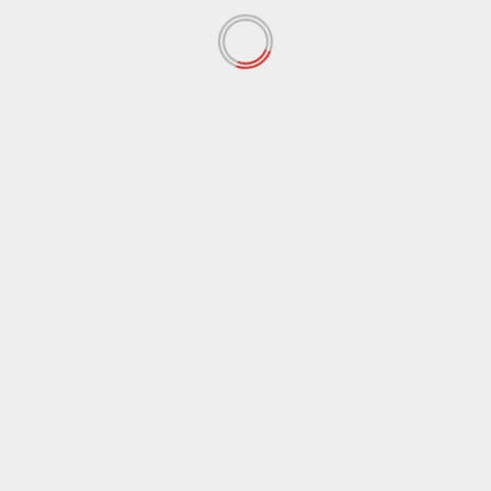
Agrigento
Di Benedetto e Crocetta: “Un impegno
comune per il centro storico di Agrigento’
comunicalo.it
24 Ottobre 2012
“Non possiamo permettere che, a causa
dell’ultratrentennale degrado, si perda il centro
storico di Agrigento”.
Leggi tutto