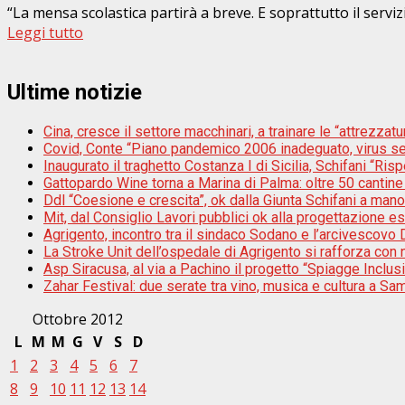
“La mensa scolastica partirà a breve. E soprattutto il serviz
Leggi tutto
Ultime notizie
Cina, cresce il settore macchinari, a trainare le “attrezzatur
Covid, Conte “Piano pandemico 2006 inadeguato, virus s
Inaugurato il traghetto Costanza I di Sicilia, Schifani “Risp
Gattopardo Wine torna a Marina di Palma: oltre 50 cantine 
Ddl “Coesione e crescita”, ok dalla Giunta Schifani a mano
Mit, dal Consiglio Lavori pubblici ok alla progettazione e
Agrigento, incontro tra il sindaco Sodano e l’arcivescovo D
La Stroke Unit dell’ospedale di Agrigento si rafforza con n
Asp Siracusa, al via a Pachino il progetto “Spiagge Inclu
Zahar Festival: due serate tra vino, musica e cultura a Sam
Ottobre 2012
L
M
M
G
V
S
D
1
2
3
4
5
6
7
8
9
10
11
12
13
14