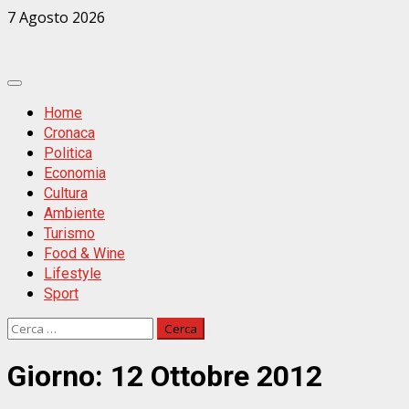
Zum
7 Agosto 2026
Inhalt
springen
Primäres
Menü
Home
Cronaca
Politica
Economia
Cultura
Ambiente
Turismo
Food & Wine
Lifestyle
Sport
Ricerca
per:
Giorno:
12 Ottobre 2012