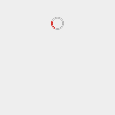
Agrigento
Economia
Servizio idrico, AICA: 7,2 milioni per il sistema
Voltano e progetti ammissibili per 47,52 milioni
5 Agosto 2026
Agrigento
Cronaca
Nuova rete idrica di Agrigento: perdita già risolta,
AICA chiarisce ruoli e responsabilità e richiama il
Comune alla leale collaborazione istituzionale
3 Agosto 2026